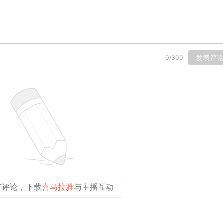
发表评
0
/
300
有评论，下载
喜马拉雅
与主播互动