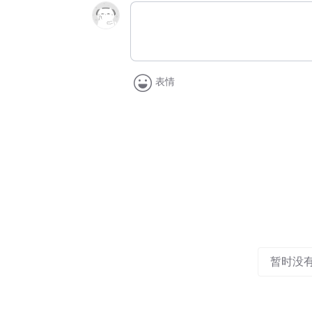
表情
暂时没