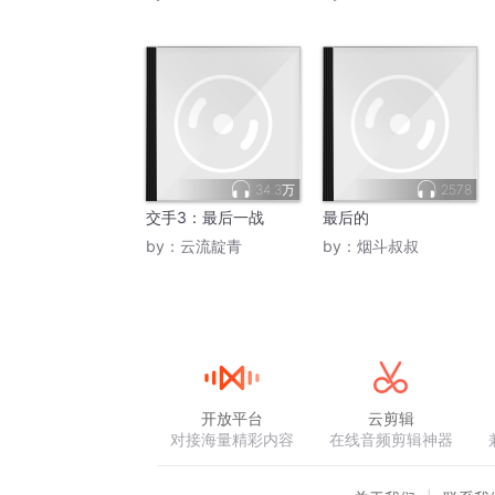
34.3万
2578
交手3：最后一战
最后的
by：
云流靛青
by：
烟斗叔叔
开放平台
云剪辑
对接海量精彩内容
在线音频剪辑神器