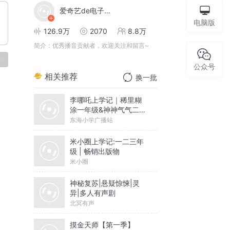
爱奇艺de电子书
电脑版
126.9万
2070
8.8万
简介：
优秀播音贡献者，欢迎关注和留言~
论
公众号
相关推荐
换一批
李哪吒上学记｜稀里糊
涂一年级&神神气气二年
级
东海小学广播站
米小圈上学记:一二三年
级 | 畅销出版物
米小圈
神秘复苏|悬疑惊悚|灵
异|多人有声剧
北冥有声
摸金天师【第一季】