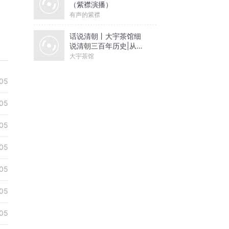
（紫襟演播）
有声的紫襟
话说清朝丨大宇茶馆细
说清朝三百年历史|从努
尔哈赤到末代皇帝溥仪|
大宇茶馆
康熙雍正乾隆
05
05
05
05
05
05
05