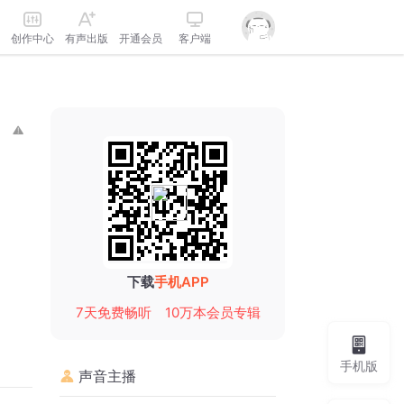
创作中心
有声出版
开通会员
客户端
下载
手机APP
7天免费畅听
10万本会员专辑
手机版
声音主播