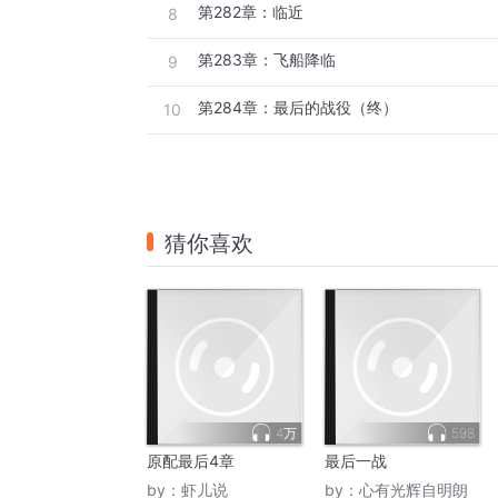
第282章：临近
8
第283章：飞船降临
9
第284章：最后的战役（终）
10
猜你喜欢
4万
598
原配最后4章
最后一战
by：
虾儿说
by：
心有光辉自明朗