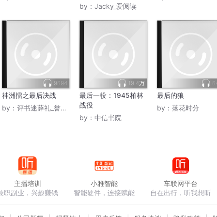
by：
Jacky_爱阅读
9694
19.4万
6
神洲擂之最后决战
最后一役：1945柏林
最后的狼
战役
by：
评书迷薛礼_誉音有声
by：
落花时分
by：
中信书院
主播培训
小雅智能
车联网平台
兼职副业，兴趣赚钱
智能硬件，连接赋能
自在出行，听我想听