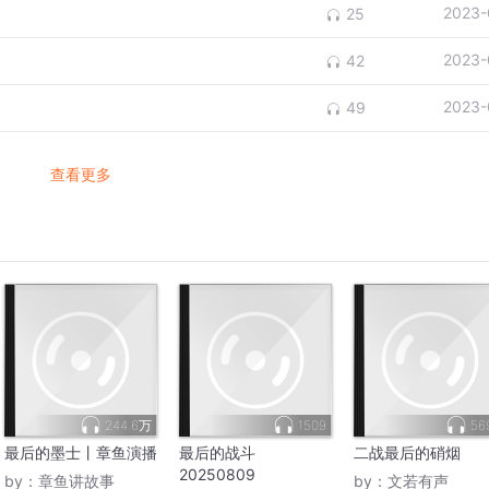
2023-
25
2023-
42
2023-
49
查看更多
244.6万
1509
56
最后的墨士丨章鱼演播
最后的战斗
二战最后的硝烟
20250809
by：
章鱼讲故事
by：
文若有声