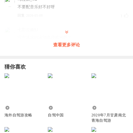
不要配音乐好不好呀
回复
2026-05-08
1
七彩云南SJ
没有活水的泳池也得敢泡吧？
查看更多评论
回复
2025-02-04
1
七彩云南SJ
猜你喜欢
阳台上弄个浴缸？牛X
回复
2025-02-04
0
波子Q
回复
15.68万
10.99万
7441
2024-08-20
0
海外自驾游攻略
自驾中国
2020年7月甘肃南北
青海自驾游