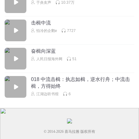
于炎友声
10.37万
击楫中流
怕冷的企鹅e
7727
奋楫向深蓝
人民日报海外网
51
018 中流击楫：执志如楫，逆水行舟；中流击
楫，方得始终
江湖边听书馆
6
© 2014-
2026
喜马拉雅 版权所有