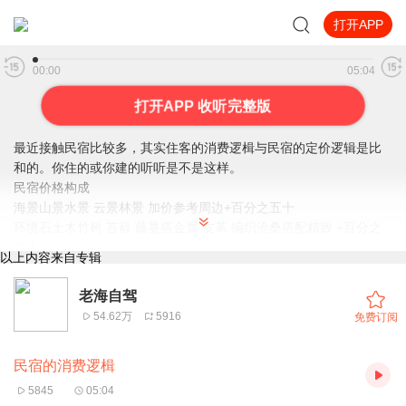
打开APP
民宿的消费逻楫
00:00
05:04
打开APP 收听完整版
最近接触民宿比较多，其实住客的消费逻楫与民宿的定价逻辑是比
和的。你住的或你建的听听是不是这样。
民宿价格构成
海景山景水景 云景林景 加价参考周边+百分之五十
环境石土木竹树 苔藓 藤蔓搭金属 皮革 编织沧桑搭配精致 +百分之
二十
以上内容来自专辑
观景阳台 +百分之三十
阳台浴缸 +百分之二十
老海自驾
露天淋浴 +百分之二十五
54.62万
5916
免费订阅
壁炉 +百分之十
层次感错落屋顶平台-这样拍出来才好看比如希腊圣托里尼岛 +百分
民宿的消费逻楫
之三十
北方加私汤 +百分之四十！！划重点-解决冬季淡季
5845
05:04