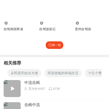
4517
9462
4.31万
自驾闽浙两省
自驾游游记
贵州自驾游
换一批
相关推荐
从民宿开始当大佬
民宿老板的幸福生活
十亿个赞从民
中流击楫
霓为衣兮007
8739
击楫中流