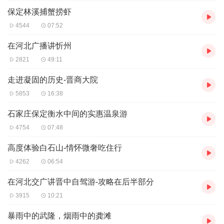
无边或崖壁泳池 +百分之十五！！！划重点解决酷暑淡季 山上用消
防池申报！。
保定林溪捕蟹捞虾
私享 庭院+百分之四十
4544
07:52
庭院 枯山水 +百分之三十
用古院落梁柱砖石门窗石木雕老料建造+百分之四十
在河北广播讲忻州
夜景 灯光+百分之二十
2821
49:11
高档布草床垫+百分之十
精制卫浴用品+百分之十
走进凝固的历史-晋商大院
民宿能否营利一是非周末客流，一般以团建解决，基础是达到十五
5853
16:38
间以上房间，四十人会议室，北方冬天客流一般以私汤设施解决，
暑期客流一般以泳池设施解决。
石家庄保定衡水中间的实惠温泉游
4754
07:48
高度体验白石山-情怀微奢吃住行
4262
06:54
在河北交广讲晋中自驾游-攻略在后半部分
3915
10:21
暴雨中的武隆，烟雨中的龚滩