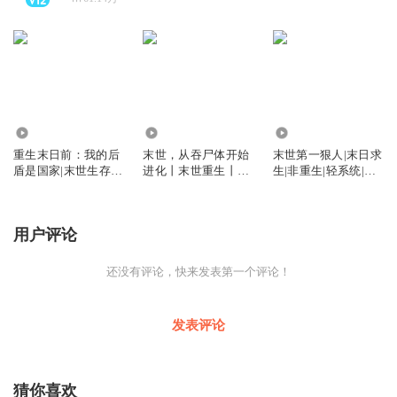
132.83万
152.97万
1.44亿
重生末日前：我的后
末世，从吞尸体开始
末世第一狠人|末日求
盾是国家|末世生存|
进化丨末世重生丨吞
生|非重生|轻系统|丧
逃离末日|举国救世|
噬进化丨强爽点丨暗
尸病毒|VIP多播
无系统|VIP多人剧
黑流丨vip多人有声
剧
用户评论
还没有评论，快来发表第一个评论！
发表评论
猜你喜欢