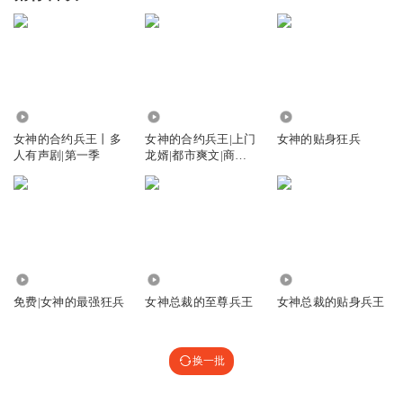
36.34万
9132
1.02万
女神的合约兵王丨多
女神的合约兵王|上门
女神的贴身狂兵
人有声剧|第一季
龙婿|都市爽文|商
战|AI多播
2.32万
24.97万
14.79万
免费|女神的最强狂兵
女神总裁的至尊兵王
女神总裁的贴身兵王
换一批