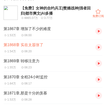
【免费】女神的合约兵王|赘婿战神|强者回
归|都市爽文|AI多播
免费订阅
8865.07万
3.77万
第1867章 增加了不少的难度
1.53万
06:00
第1868章 实在太嚣张了
1.54万
06:20
第1869章 转移注意力
1.55万
06:23
第1870章 全程24小时监控
1.64万
06:17
第1871章,那是十分的羡慕
1.53万
06:28