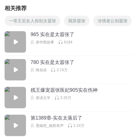
相关推荐
一等王后女人你别太嚣张
我异嚣张
冷情老公别嚣张
965 实在是太嚣张了
多特熊故事
6184
780 实在是太嚣张了
锋叔叔
3.74万
残王爆宠嚣张医妃905实在伤神
善读文学
3.35万
第1389章-实在太落后了
墨嫣然_嫣然有声
2.24万