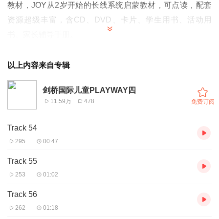
教材，JOY从2岁开始的长线系统启蒙教材，可点读，配套
资源超级丰富，含CD、DVD、卡片、学生用书、活动用
书、家长辅导手册。
英语启蒙要想获得大成功，必须借助系统教材系统启蒙。
以上内容来自专辑
关注我的微信公众号：engkid，下载相关资源。
剑桥国际儿童PLAYWAY四
11.59万
478
免费订阅
Track 54
295
00:47
Track 55
253
01:02
Track 56
262
01:18