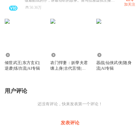
做最酷炫的仔，讲最动听的故事。喜马拉雅虚拟主播天团营业啦~
加关注
50.36万
272
1315
170
倾世武王|东方玄幻|
农门悍妻：妖孽夫君
器战|仙侠武侠|随身
逆袭|练功流|AI专辑
缠上身|古代言情|经
流|AI专辑
商种田|家长里短|医
生|AI专辑
用户评论
还没有评论，快来发表第一个评论！
发表评论