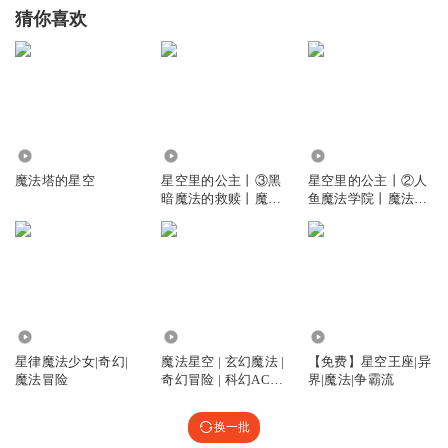
猜你喜欢
3.58万
684
7895
魔法塔的星空
星空里的公主丨③黑
星空里的公主丨②人
暗魔法的救赎丨魔法
鱼魔法学院丨魔法系
系列故事
列故事
4.08万
665
6532
星律魔法少女|奇幻|
魔法星空 | 玄幻魔法 |
【免费】星空王座|异
魔法冒险
奇幻冒险 | 科幻ACG |
界|魔法|争霸流
励志 | 校园
换一批