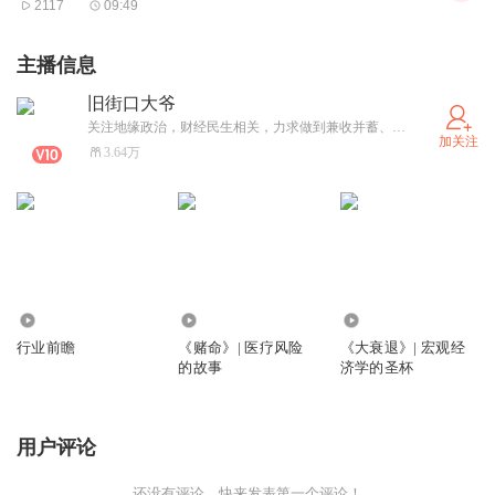
2117
09:49
点上限，但不多。”而更多的中腰部美妆博主则选择与MCN
公司解约、退圈。
主播信息
旧街口大爷
关注地缘政治，财经民生相关，力求做到兼收并蓄、客观呈现。
加关注
美妆博主的躺赚时代不再。今年4月，曾孵化了许多现象级
3.64万
博主的B站陷入舆论风暴，“百万博主接不到广告”等话题一
度发酵。有美妆行业人士在社交媒体感叹，“美妆博主成了
时代的眼泪。”
45.37万
1012
195
一、一夜增粉15万，美妆博主年入百万
行业前瞻
《赌命》| 医疗风险
《大衰退》| 宏观经
的故事
济学的圣杯
用户评论
作为一名全职博主，林轩（化名）是在行业红利期入局。
2018年初，B站的美妆区热闹非凡，不少百万级美妆博主颇
还没有评论，快来发表第一个评论！