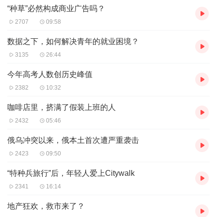
消费者们对这场年中大促表现出万般期待，社交媒体上“比
“种草”必然构成商业广告吗？
去年‘双十一’更便宜”“今年活动力度太大了”的类似内容开始
2707
09:58
刷屏。近日，天猫和京东平台管理层分别表示，本
数据之下，如何解决青年的就业困境？
届“618”是历史上投入最大与全行业投入最大的一届。
3135
26:44
今年高考人数创历史峰值
2382
10:32
盛宴的背后是无数美妆博主的职业焦虑。转化下降，品牌投
咖啡店里，挤满了假装上班的人
放紧缩，曾经的吆喝换不来消费者的购买。这样的环境下，
2432
05:46
大促的到来更像一场成王败寇的战役，曾轻松年入百万的他
们，被越来越高的转化KPI压得喘不过气。
俄乌冲突以来，俄本土首次遭严重袭击
2423
09:50
“特种兵旅行”后，年轻人爱上Citywalk
不久前，粉丝数超130万的妮可蹦蹦决定选择从全职美妆博
2341
16:14
主转为非全职。在发布的视频中，她直言“不赚钱”、“我在自
地产狂欢，救市来了？
媒体这条道路上的天花板大概就到这里了，可能还能有一点