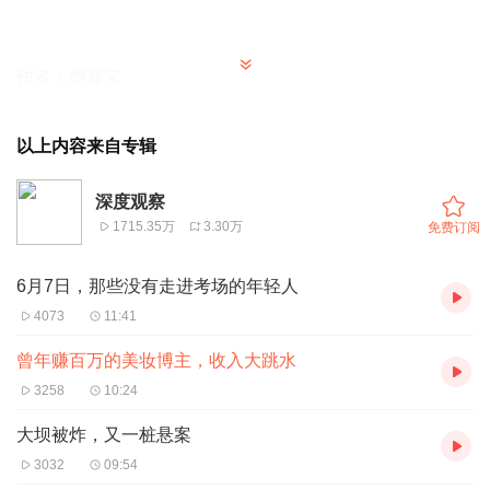
作者：周嘉宝
以上内容来自专辑
“今年环境太差了，2021年‘双11’我的税后纯收入还有21万
深度观察
元，到2022年‘双11’缩水到11万元，但是这两个月，无论再
1715.35万
3.30万
免费订阅
好的数据、在各种榜单上出现多少次，都没有品牌找过
来。”一位有10万粉丝的小红书博主在视频中吐槽。
6月7日，那些没有走进考场的年轻人
4073
11:41
曾年赚百万的美妆博主，收入大跳水
史上最大力度的“618”将至，往年广告接到手软的美妆博主
3258
10:24
们却高兴不起来。
大坝被炸，又一桩悬案
3032
09:54