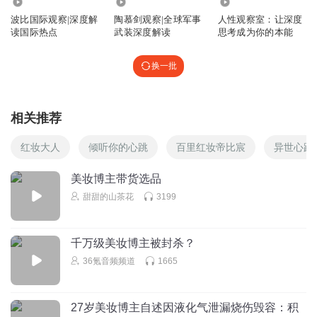
29.55万
27.80万
8349
一年有余，林轩在抖音单平台粉丝从0增至70万。
波比国际观察|深度解
陶慕剑观察|全球军事
人性观察室：让深度
读国际热点
武装深度解读
思考成为你的本能
换一批
粉丝量是美妆博主们实现商业转化的重要依据。早在林轩入
行前，活跃于中国市场的初代美妆博主凭借庞大的粉丝量，
相关推荐
吸金能力十分可观。
红妆大人
倾听你的心跳
百里红妆帝比宸
异世心跳
美妆博主带货选品
2015年~2017年，全网粉丝超6000万的韩国博主Pony的化
甜甜的山茶花
3199
妆视频在中国爆火，其在淘宝的店铺开业当天就吸粉45万
人，收割了大量中国年轻人。90后自媒体创业者“深夜徐老
千万级美妆博主被封杀？
师”决定从情感内容转型时尚美妆，其全网粉丝很快达到千
36氪音频频道
1665
万级，成为欧莱雅、宝洁、联合利华等品牌的合作常客，27
岁的徐老师更上榜福布斯媒体类“30位30岁以下精英榜”。
27岁美妆博主自述因液化气泄漏烧伤毁容：积