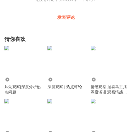
受年轻女孩们的热捧。因为对美妆的喜爱，也愿意和朋友分
享，林轩从一名资深粉丝变成了一名UP主。
发表评论
猜你喜欢
增粉速度出乎他的意料。在B站仅发布3条视频之后，林轩
就迅速收获了1.5万粉丝和MCN机构抛出的橄榄枝，一脚跨
入了全职美妆博主的行列，主攻B站与微博两个平台的长视
频。
450.17万
28.60万
16.09万
帅先观察|深度分析热
深度观察 | 热点评论
情感观察山|喜马主播
点问题
深度谈话 观察情感
“那是行业形势最好的时候，在公司安排下，很快我也进入
疗愈生活
了抖音和小红书做短视频。”林轩说，粉丝数量爆发增长是
行业环境的最好例证，其中，短视频平台增速更快。在
2018年入驻抖音不久，林轩就收获了一条点赞数超过4.6万
的爆款，一夜涨粉15万。飞速的涨粉态势持续至2019年，