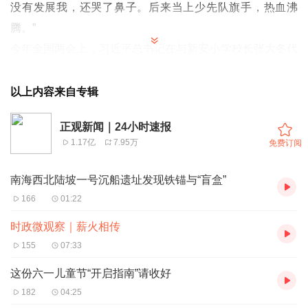
没有发展我，还哭了鼻子。后来当上少先队旗手，热血沸
腾。”
今年全国两会上，习近平总书记在与新安小学校长张大冬代
表亲切交流时，回忆起自己的少年时代。
“记得入队时心怦怦跳，很激动。不知你们有没有这种感
以上内容来自专辑
觉？”2014年“六一”国际儿童节前夕，习近平总书记参加北
正观新闻｜24小时速报
京市海淀区民族小学少先队员入队仪式时，也说到了自己当
1.17亿
7.95万
免费订阅
年入队时的情景。
“为什么会这样？因为是一种荣誉。”总书记说，“我在你们脸
南海西北陆坡一号沉船遗址发现铁锚与“盲盒”
上看到了希望，祖国和民族的希望。正像誓言说的那样，要
166
01:22
时刻准备着，将来接班。”
时政微观察｜薪火相传
当代中国少年儿童既是实现第一个百年奋斗目标的经历者、
155
07:33
见证者，更是实现第二个百年奋斗目标、建设社会主义现代
这份六一儿童节“开启指南”请收好
化强国的生力军。党的十八大以来，习近平总书记多次走到
182
04:25
少年儿童中间，给他们回信等，关心孩子们的身体健康和成