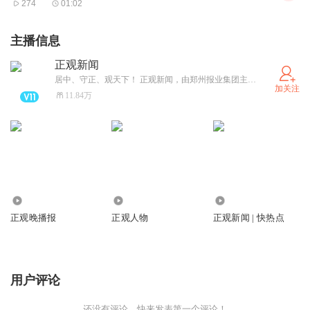
274
01:02
点一滴做起。”
每个人的生活都是由一件件小事组成的，养小德才能成大
主播信息
德。在地方考察调研时，习近平总书记经常专程到学校，关
正观新闻
心孩子们的教育和生活，鼓励大家从小做起，日积月累。
居中、守正、观天下！ 正观新闻，由郑州报业集团主办，是郑州市全力打造的“扎根郑州、立足中原、放眼全球”的拥有较强影响力的新型主流媒体，集“新闻+政务+服务”于一体的突出文化和国际视野的新媒体平台。
加关注
△2021年9月14日，习近平总书记在陕西榆林绥德实验中学
11.84万
考察时，同师生亲切交流。
2021年9月14日，在陕西榆林市绥德实验中学考察时，习近
平总书记走进教室、操场，观看同学们书法练习和体育锻
炼，同大家亲切交流。他勉励同学们：“真正做全面发展的
人才，一步一步地走下去，最终都能成为对社会有用的人、
1778.48万
804.94万
43.27万
国之栋梁。”“德智体美劳全面发展，字字千金，都是经过多
正观晚播报
正观人物
正观新闻 | 快热点
年总结摸索才得出来的。”
时代不断发展，等现在的少年儿童长大了，生活将发生巨大
用户评论
变化，科技也会取得巨大进步，需要他们全面发展，用新理
念、新知识、新本领去适应和创造新生活。只有这样，一个
还没有评论，快来发表第一个评论！