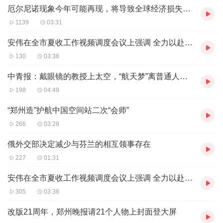
长成才。
厄尔尼诺现象今年可能再现，将导致全球经济损失3万亿美元
站在红色江山后继有人、中国特色社会主义事业薪火相传的
1139
03:31
战略高度，总书记引导广大少年儿童树立远大理想，准备着
安伟在全市夏收工作视频调度会议上强调 全力以赴多措并举组织好“三夏”工作 坚决保障好粮食安全维护好农民利益
为实现中华民族伟大复兴的中国梦贡献力量。
130
03:38
“德智体美劳全面发展，字字千金”
中青报：戴眼镜的教授上太空，“航天梦”离普通人更近了
△2022年3月30日，习近平总书记来到北京市大兴区黄村镇
198
04:49
参加首都义务植树活动。
“郑州造”护航中国空间站二次“会师”
2022年3月30日，北京市大兴区植树点，习近平总书记同少
266
03:28
年儿童一起扶苗培土、拎桶浇水，并同他们谈心。
“还记得过年时，我父亲给我女儿包了一个红包，打开一
俄外交部决定减少与芬兰的相互领事存在
看，是牙签。原来这是老人家平时收集起来的家里剩下的牙
227
01:31
签，他对孙女说‘这些都是珍贵的木材，我帮你们存了起
安伟在全市夏收工作视频调度会议上强调 全力以赴多措并举组织好“三夏”工作 坚决保障好粮食安全维护好农民利益
来’。第二年，又包了一个红包，打开一看，是纸巾，也是
305
03:38
攒的没用完的纸巾。”
改版21周年，郑州晚报请21个人物上封面登大屏
“这些看起来很老土，实则很先进。勿以善小而不为，从一