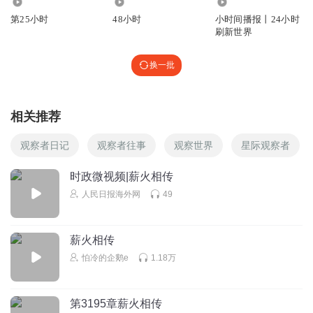
2228
9394
1980.54万
△澳门濠江中学附属英才学校的小学生给习近平写的信。
第25小时
48小时
小时间播报丨24小时
刷新世界
2019年，一封来自澳门濠江中学附属英才学校小朋友的
信，习近平总书记读了好几遍。“写得很感人，能感觉到你
换一批
们的爱国主义情感。”
给孩子们回信之后，2019年12月19日，习近平总书记如约
相关推荐
来到学校看望小朋友们。他语重心长地说：“中华文明是唯
一没有断流的古老文明。五千年的历史是我们文化自信的源
观察者日记
观察者往事
观察世界
星际观察者
泉。”“了解鸦片战争以后中华民族的屈辱史，我们才能更深
时政微视频|薪火相传
刻理解现在中国人民对中华民族伟大复兴的强烈愿望。”
人民日报海外网
49
传承红色基因、加强思想引领、树立正确的价值观……习近
平总书记以细致入微的关怀，引导少年儿童在人生旅途上选
薪火相传
对路、起好步。
怕冷的企鹅e
1.18万
“‘两个一百年’要靠你们接力奋斗”
“中国梦”“与人为善”……2014年5月30日，北京市海淀区民
第3195章薪火相传
族小学墨韵堂里，书法社团的学生们正在书写古训警句。习