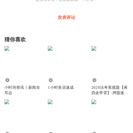
民族才能生生不息，人类社会才能不断进步。
“成为拥有‘四个自信’的孩子”
发表评论
今年全国两会上，习近平总书记在谈及抗战时期“新安旅行
团”的历史佳话时，强调要善于从五千年中华传统文化中汲
猜你喜欢
取优秀的东西，同时也不摒弃西方文明成果，真正把青少年
培养成为拥有“四个自信”的孩子。
抗日战争时期，一支最初由14名小学生组成的“新安旅行
团”，以文艺为武器，唤起民众抗日救亡，足迹遍及大半个
中国。2021年，习近平总书记给“新安旅行团”的母校——新
4.22万
1.94万
16.36万
安小学的少先队员们回信，希望大家“从小坚定听党话、跟
小时间资讯丨新闻在
1小时美语速成
2020法考客观题【蒋
耳边
四金带背】-押题速记
党走的决心，刻苦学习，树立理想，砥砺品格，增长本
3小时
领”。
青少年是党和国家的未来。为了中华民族的今天和明天，习
近平总书记寄望少年坚定“四个自信”，立志做听党话、跟党
走、有理想、敢担当、能吃苦、肯奋斗的时代新人。