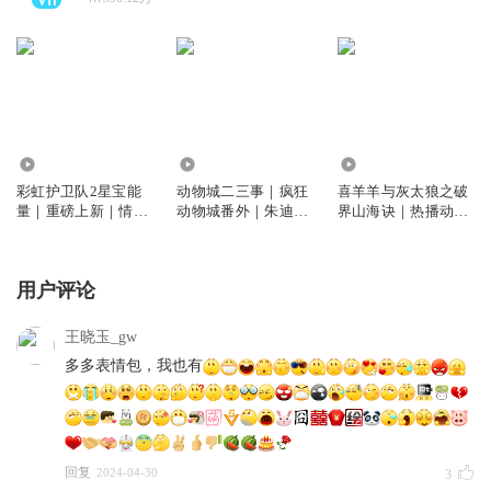
458.65万
202.41万
80.64万
彩虹护卫队2星宝能
动物城二三事｜疯狂
喜羊羊与灰太狼之破
量｜重磅上新｜情商
动物城番外｜朱迪尼
界山海诀｜热播动画
培养｜睡前故事
克小时候｜睡前故事
｜羊村守护者13｜天
马座动画
用户评论
王晓玉_gw
多多表情包，我也有
回复
2024-04-30
3