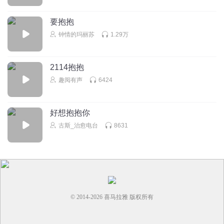
要抱抱
钟情的玛丽苏
1.29万
2114抱抱
趣阅有声
6424
好想抱抱你
古斯_治愈电台
8631
© 2014-
2026
喜马拉雅 版权所有