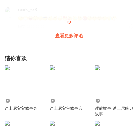
candy_6x8
回复
2023-06-01
1
查看更多评论
春暖花开_t6u
1234567890
猜你喜欢
回复
2024-05-27
0
春暖花开_t6u
⊙ω⊙⊙ω⊙
回复
2024-05-27
0
6811
7847
2257
春暖花开_t6u
迪士尼宝宝故事会
迪士尼宝宝故事会
睡前故事•迪士尼经典
(>﹏<)
故事
回复
2024-05-27
0
春暖花开_t6u