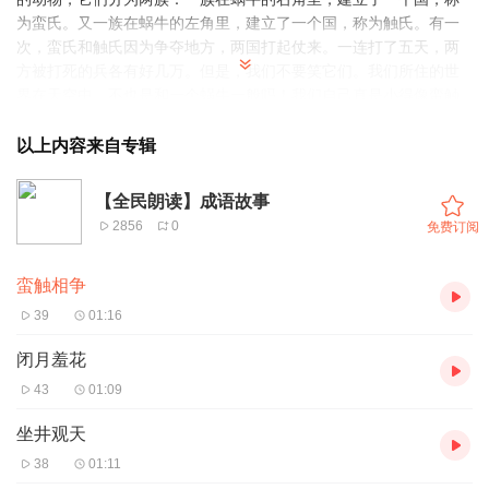
为蛮氏。又一族在蜗牛的左角里，建立了一个国，称为触氏。有一
次，蛮氏和触氏因为争夺地方，两国打起仗来。一连打了五天，两
方被打死的兵各有好几万。但是，我们不要笑它们。我们所住的世
界在天空中，不也是和一个蜗牛一般吗！我们自己真是小得像蛮触
一样。（原出庄子）
以上内容来自专辑
【全民朗读】成语故事
2856
0
免费订阅
蛮触相争
39
01:16
闭月羞花
43
01:09
坐井观天
38
01:11