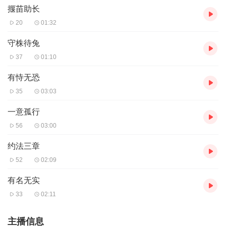
揠苗助长
20
01:32
守株待兔
37
01:10
有恃无恐
35
03:03
一意孤行
56
03:00
约法三章
52
02:09
有名无实
33
02:11
主播信息