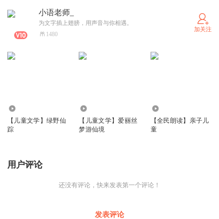
小语老师_
为文字插上翅膀，用声音与你相遇。
加关注
1480
473
6268
9551
【儿童文学】绿野仙
【儿童文学】爱丽丝
【全民朗读】亲子儿
踪
梦游仙境
童
用户评论
还没有评论，快来发表第一个评论！
发表评论