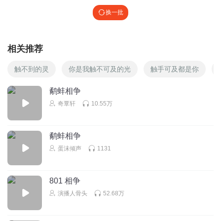
换一批
相关推荐
触不到的灵
你是我触不可及的光
触手可及都是你
鹬蚌相争
奇覃轩
10.55万
鹬蚌相争
蛋沫倾声
1131
801 相争
演播人骨头
52.68万