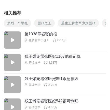
相关推荐
最后一个军礼
嚣张之王
重生王牌妻军少别嚣张
妃
第1038章嚣张的很
免费有声小说AI
2.67万
残王爆宠嚣张医妃1107他很记仇
善读文学
3.18万
残王爆宠嚣张医妃851杀意很浓
善读文学
3.79万
残王爆宠嚣张医妃542很可怜吧
善读文学
4.60万