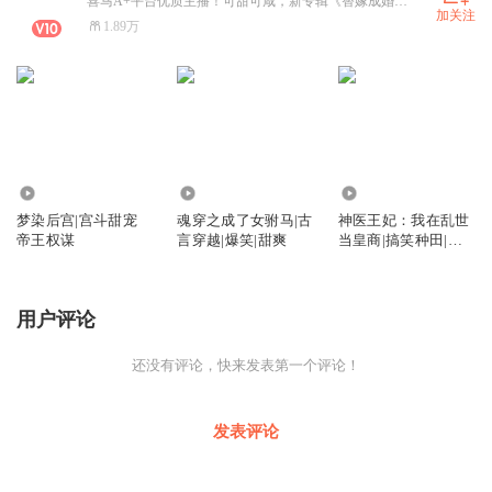
喜马A+平台优质主播！可甜可咸，新专辑《替嫁成婚：大佬的马甲又A又飒》新鲜上架了，快来听听哟！
加关注
1.89万
66.15万
2707
15.48万
梦染后宫|宫斗甜宠
魂穿之成了女驸马|古
神医王妃：我在乱世
帝王权谋
言穿越|爆笑|甜爽
当皇商|搞笑种田|穿
越|空间
用户评论
还没有评论，快来发表第一个评论！
发表评论