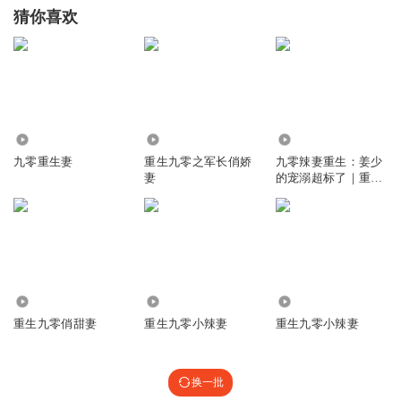
猜你喜欢
104.85万
3.82万
5.02万
九零重生妻
重生九零之军长俏娇
九零辣妻重生：姜少
妻
的宠溺超标了｜重生
｜甜宠｜辣妻
43.69万
8818
1329
重生九零俏甜妻
重生九零小辣妻
重生九零小辣妻
换一批