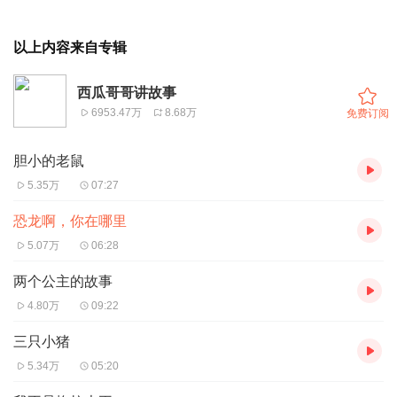
以上内容来自专辑
西瓜哥哥讲故事
6953.47万
8.68万
免费订阅
胆小的老鼠
5.35万
07:27
恐龙啊，你在哪里
5.07万
06:28
两个公主的故事
4.80万
09:22
三只小猪
5.34万
05:20