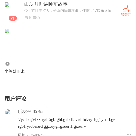
西瓜哥哥讲睡前故事
少儿节目主持人，好听的睡前故事，伴随宝宝快乐入睡
加关注
10.80万
14.86万
小英雄雨来
用户评论
听友99185795
Vjvhbhgvfxzfiydr6gbfghbghbifbiyrdfbdziyrfggeyri fbge
rgbffyrdbirziefggzerygifgzueriffgizerfv
回复
2025-09-28
1