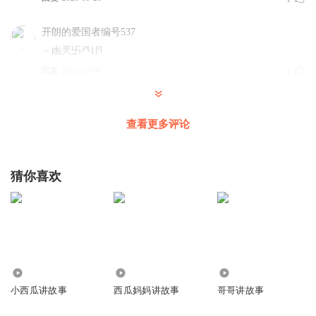
开朗的爱国者编号537
－凼兲卐癶l卪
回复
2022-12-06
1
园丁香花桥
天太冷多穿点衣服呢，
查看更多评论
回复
2021-02-24
1
猜你喜欢
听友213344725
西瓜哥哥，是火星撞到地球🌐的
回复
2020-06-26
1
新年快乐沙穆涵
涵涵妈妈
2693
3.61万
608
回复
2024-07-07
0
小西瓜讲故事
西瓜妈妈讲故事
哥哥讲故事