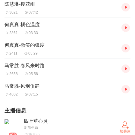
陈慧琳-樱花雨
3021
07:42
何真真-橘色温度
2861
03:33
何真真-微笑的弧度
2411
03:29
马常胜-春风来时路
2658
05:58
马常胜-风烟俱静
4602
07:15
主播信息
四叶草心灵
绽放生命
加关注
26.86万