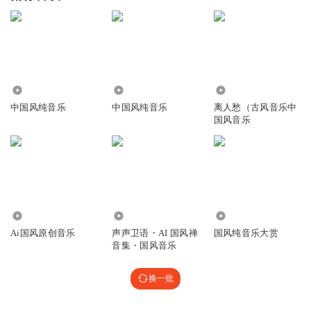
5.15万
4.08万
72.35万
中国风纯音乐
中国风纯音乐
离人愁（古风音乐中
国风音乐
1376
959
3307
Ai国风原创音乐
声声卫语・AI 国风禅
国风纯音乐大赏
音集・国风音乐
换一批