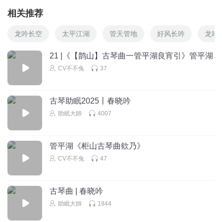
相关推荐
龙吟长空
太平江湖
管天管地
好风长吟
龙吟
21 |《【鹊山】古琴曲一管平湖良宵引》管平湖
CV不不兔
37
古琴助眠2025丨春晓吟
助眠大師
4007
管平湖《柜山古琴曲欸乃》
CV不不兔
47
古琴曲 | 春晓吟
助眠大師
1844