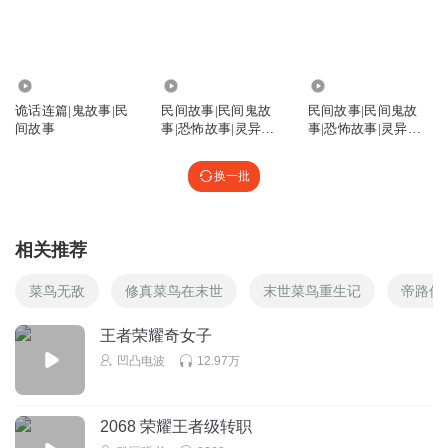
回复
2023-06-20
1
吃蓝色娃娃鱼的芝麻
乌鸦妖还会用手机？！
10.98万
1.43万
2.21万
诡话连篇|鬼故事|民
民间故事|民间鬼故
民间故事|民间鬼故
回复
2024-08-03
1
间故事
事|恐怖故事|灵异故
事|恐怖故事|灵异故
事|灵异诡谈
事|灵异诡谈
轻浅如风丶
换一批
矮子兴玩王者荣耀能赢吗？
回复
2023-06-09
1
相关推荐
戒半年了
阴间的网哪来的
菜鸟无敌
修真菜鸟在末世
末世菜鸟重生记
帝路传
回复
2025-11-13
0
王者荣耀奇女子
凹凸电波
12.97万
谁家的小月宝又丢了
插个嘴
回复
2023-06-09
0
2068 荣耀王者级转职