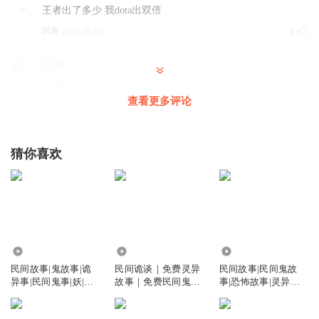
王者出了多少 我dota出双倍
回复
2023-06-15
4
買潰
小黑子
查看更多评论
回复
2023-06-10
3
裂叔叔家的小毒嘴
猜你喜欢
抢到了兴叔王者荣耀也是个菜鸟
回复
2023-06-09
1
咕噜咕噜窝儿特儿
这集很降智
回复
1.21万
10.08万
8.46万
2025-08-05
1
民间故事|鬼故事|诡
民间诡谈｜免费灵异
民间故事|民间鬼故
异事|民间鬼事|妖|魔|
故事｜免费民间鬼故
事|恐怖故事|灵异故
星空丨Starry
鬼|怪
事
事|灵异诡
6啊