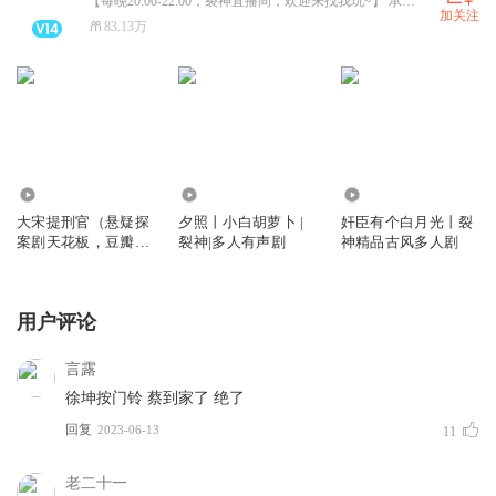
【每晚20:00-22:00，裂神直播间，欢迎来找我玩~】 承接有声书制作，角色音录制等。 详情私聊~
加关注
83.13万
79.87万
258.31万
2356.15万
大宋提刑官（悬疑探
夕照丨小白胡萝卜 |
奸臣有个白月光丨裂
案剧天花板，豆瓣评
裂神|多人有声剧
神精品古风多人剧
分9.3)|vip免费|探案|
古风
用户评论
言露
徐坤按门铃 蔡到家了 绝了
回复
2023-06-13
11
老二十一