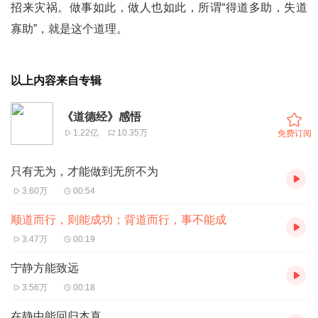
招来灾祸。做事如此，做人也如此，所谓“得道多助，失道
寡助”，就是这个道理。
以上内容来自专辑
《道德经》感悟
1.22亿
10.35万
免费订阅
只有无为，才能做到无所不为
3.60万
00:54
顺道而行，则能成功；背道而行，事不能成
3.47万
00:19
宁静方能致远
3.56万
00:18
在静中能回归本真