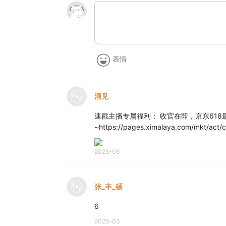
表情
洞见
速戳主播专属福利： 收官在即，京东61
~https://pages.ximalaya.com/mkt/act
2025-06
张_丰_硕
6
2025-03