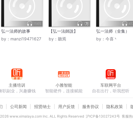
1565
1万
41
弘一法师的故事
【弘一法師說】
弘一法师（全集）
by：
manzi19471627
by：
聽焉
by：
今喜丶
主播培训
小雅智能
车联网平台
兼职副业，兴趣赚钱
智能硬件，连接赋能
自在出行，听我想听
们
公司新闻
招贤纳士
用户反馈
服务协议
隐私政策
2026
www.ximalaya.com lnc. ALL Rights Reserved
沪ICP备13027243号
客服热线