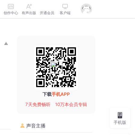
创作中心
有声出版
开通会员
客户端
下载
手机APP
7天免费畅听
10万本会员专辑
手机版
声音主播