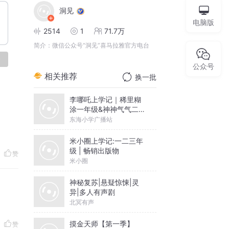
洞见
电脑版
2514
1
71.7万
简介：
微信公众号“洞见”喜马拉雅官方电台
论
公众号
相关推荐
换一批
李哪吒上学记｜稀里糊
涂一年级&神神气气二年
级
东海小学广播站
米小圈上学记:一二三年
级 | 畅销出版物
赞
米小圈
神秘复苏|悬疑惊悚|灵
异|多人有声剧
北冥有声
摸金天师【第一季】
赞