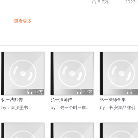
8.7万
2023-
查看更多
4.6万
5.8万
2.
弘一法师传
弘一法师传
弘一法师全集
by：
秦汉墨书
by：
去一个叫三摩地的地方
by：
长安集品牌创始人