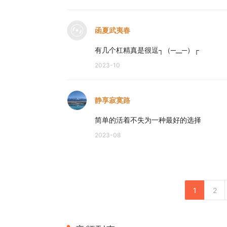
函夏武夷春
有几个杠精真是很逗┐（─__─）┌
2023-10
静享寂寞路
简单的活着不失为一种最好的选择
2023-08
1
2