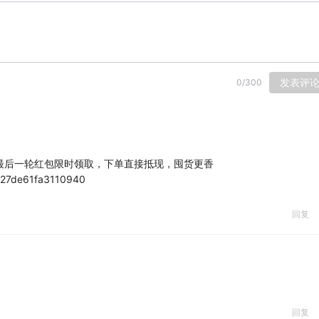
发表评
0
/
300
8最后一轮红包限时领取，下单直接抵现，囤货更香
/c27de61fa3110940
回复
回复