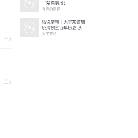
（紫襟演播）
有声的紫襟
话说清朝丨大宇茶馆细
说清朝三百年历史|从努
尔哈赤到末代皇帝溥仪|
大宇茶馆
康熙雍正乾隆
2
2