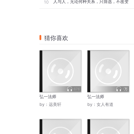
人与人，无论何种关系，只筛选，不改变
10
猜你喜欢
876
1万
弘一法师
弘一法师
by：
远美轩
by：
女人有道