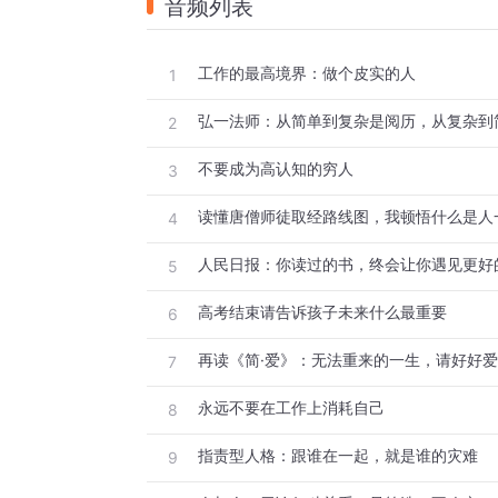
音频列表
工作的最高境界：做个皮实的人
1
弘一法师：从简单到复杂是阅历，从复杂到
2
不要成为高认知的穷人
3
读懂唐僧师徒取经路线图，我顿悟什么是人
4
人民日报：你读过的书，终会让你遇见更好
5
高考结束请告诉孩子未来什么最重要
6
再读《简·爱》：无法重来的一生，请好好
7
永远不要在工作上消耗自己
8
指责型人格：跟谁在一起，就是谁的灾难
9