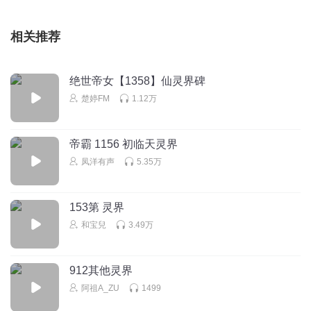
相关推荐
绝世帝女【1358】仙灵界碑
楚婷FM
1.12万
帝霸 1156 初临天灵界
凤洋有声
5.35万
153第 灵界
和宝兒
3.49万
912其他灵界
阿祖A_ZU
1499