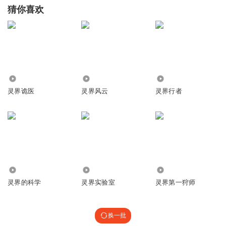
猜你喜欢
12.00万
37.96万
2209
灵界诡医
灵界风云
灵界行者
72.87万
8892
2.62万
灵界的科学
灵界实验室
灵界第一狩师
换一批