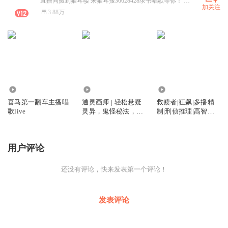
直播间搬到猫耳喽 来猫耳搜36628428录书唱歌等你！ 正在更新作品：《清妖》《异案录》《北镇抚司第一仵作》《盗墓：从观山太保开始传承》《王妃又来要休书》《罪无可恕》等... 代表作《簪缨》《迷雾重重》《人在贞观，科学破案》《晚明风华》等..
加关注
3.88万
1.43万
9.33万
186.47万
喜马第一翻车主播唱
通灵画师 | 轻松悬疑
救赎者|狂飙|多播精
歌live
灵异，鬼怪秘法，道
制|刑侦推理|高智商
术正统
犯罪
用户评论
还没有评论，快来发表第一个评论！
发表评论