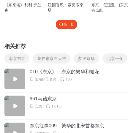
《东京塔》利利·弗兰
江国香织：寂寞东京
东京，任逍遥！|东京
克
塔
有点乱
换一批
相关推荐
南京东京
我在东京当天神
梦里京华
北京一夜
010《东京》：东京的繁华和繁花
纸糊的母老虎
186
961马踏东京
安燃
1.81万
东京往事009：繁华的北宋首都东京