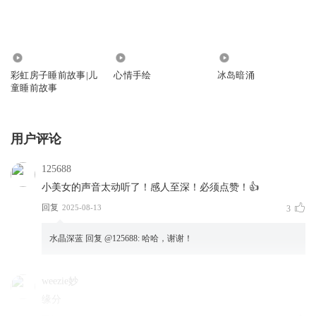
4206
249
1494
彩虹房子睡前故事|儿
心情手绘
冰岛暗涌
童睡前故事
用户评论
125688
小美女的声音太动听了！感人至深！必须点赞！👍
回复
2025-08-13
3
水晶深蓝
回复 @
125688
:
哈哈，谢谢！
weezie妙
缘分