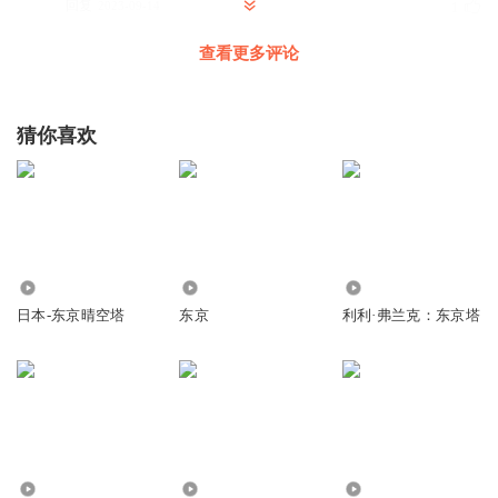
回复
2023-09-14
1
查看更多评论
水晶深蓝
回复 @
weezie妙
:
安逸颖
猜你喜欢
好作品！感谢主播
回复
2023-06-29
1
水晶深蓝
回复 @
安逸颖
:
谢谢
501
68
1836
日本-东京晴空塔
东京
利利·弗兰克：东京塔
2.53万
1.12万
3.37万