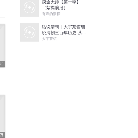
摸金天师【第一季】
（紫襟演播）
有声的紫襟
话说清朝丨大宇茶馆细
说清朝三百年历史|从努
尔哈赤到末代皇帝溥仪|
大宇茶馆
康熙雍正乾隆
43
9万