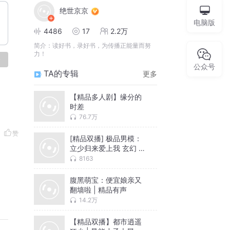
绝世京京
电脑版
4486
17
2.2万
简介：
读好书，录好书，为传播正能量而努
力！
论
公众号
TA的专辑
更多
【精品多人剧】缘分的
时差
76.7万
赞
[精品双播] 极品男模：
立少归来爱上我 玄幻 寻
宝 虐恋
8163
腹黑萌宝：便宜娘亲又
翻墙啦 | 精品有声
14.2万
【精品双播】都市逍遥