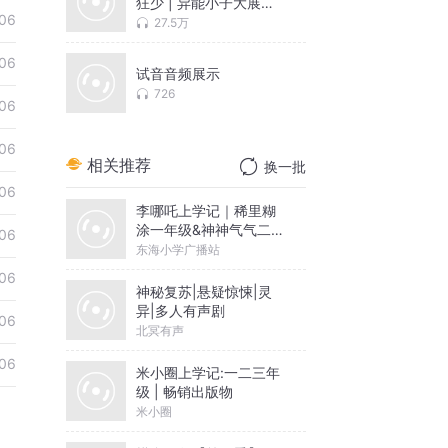
狂少 | 异能小子大展神
06
威
27.5万
06
试音音频展示
726
06
06
相关推荐
换一批
06
李哪吒上学记｜稀里糊
涂一年级&神神气气二年
06
级
东海小学广播站
06
神秘复苏|悬疑惊悚|灵
异|多人有声剧
06
北冥有声
06
米小圈上学记:一二三年
级 | 畅销出版物
米小圈