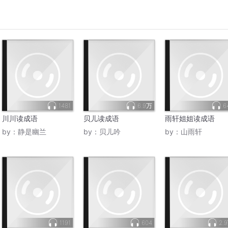
1481
6.9万
6
川川读成语
贝儿读成语
雨轩姐姐读成语
by：
静是幽兰
by：
贝儿吟
by：
山雨轩
1191
604
2.