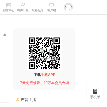
创作中心
有声出版
开通会员
客户端
下载
手机APP
7天免费畅听
10万本会员专辑
手机版
声音主播