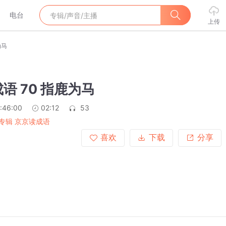
电台
上传
为马
语 70 指鹿为马
:46:00
02:12
53
专辑 京京读成语
喜欢
下载
分享