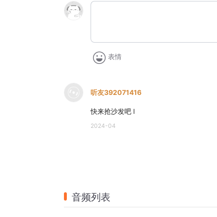
表情
听友392071416
快来抢沙发吧 l
2024-04
音频列表