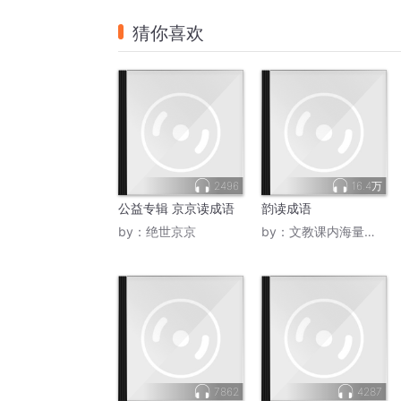
猜你喜欢
2496
16.4万
公益专辑 京京读成语
韵读成语
by：
绝世京京
by：
文教课内海量阅读
7862
4287