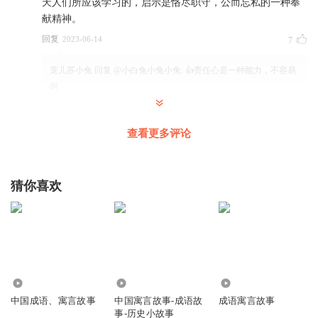
天人们所应该学习的，启示是恪尽职守，公而忘私的一种奉
献精神。
回复
2023-06-14
7
宠儿苏小兔
回复 @
小白兔小兔小兔
:
👍责任心是一种能力，不容易
啊
我的仓鼠冰糖
查看更多评论
真好听
回复
2023-06-19
1
猜你喜欢
宠儿苏小兔
回复 @
我的仓鼠冰糖
:
喜欢听就好，置顶的评论是成语
或寓言故事的启示，可以借鉴
6585
39.94万
4718
中国成语、寓言故事
中国寓言故事-成语故
成语寓言故事
事-历史小故事