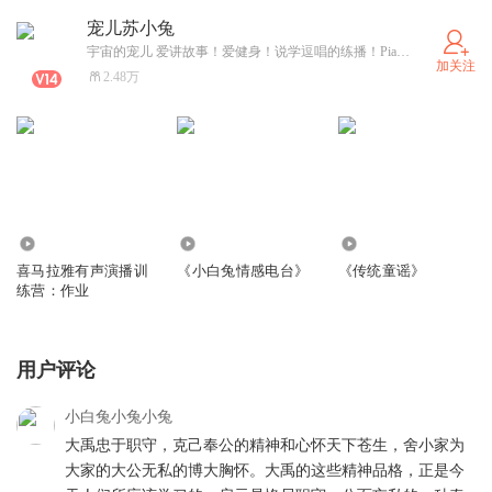
宠儿苏小兔
宇宙的宠儿 爱讲故事！爱健身！说学逗唱的练播！Pia戏，配音......喜播教育签约辅导员，A+优质主播，攀登10.0期班长，优秀作业获得者！你的真诚让你看到了我的真诚...... 直播时间：一只靠逮的小白兔，其实我一直都在
加关注
2.48万
2615
11.12万
19.00万
喜马拉雅有声演播训
《小白兔情感电台》
《传统童谣》
练营：作业
用户评论
小白兔小兔小兔
大禹忠于职守，克己奉公的精神和心怀天下苍生，舍小家为
大家的大公无私的博大胸怀。大禹的这些精神品格，正是今