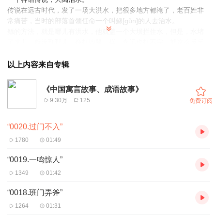
传说在远古时代，发了一场大洪水，把很多地方都淹了，老百姓非
常痛苦，当时的部落首领任命一个叫鲧[gǔn]的人去治水。
鲧的方法，就是哪儿有洪水，他就盖一个大坝拦住水，但是，水堵
了这儿，就流到那儿，像打地鼠一样，永远也打不完，就这么反反
复复治了九年，也没有什么效果。
那就换人吧。这个任务就轮到了鲧[gǔn]的儿子禹，由他来治水。为
以上内容来自专辑
了治水，禹离开了家，离开了刚刚结婚几天的妻子。他一走就是十
三年，他的妻子和儿子一直在家里等他，但大禹三次经过家门，都
《中国寓言故事、成语故事》
忙得没有时间回家一趟。
9.30万
125
免费订阅
所以过门不入这个成语，就是形容像大禹这样，肩负责任，为了更
多人的幸福生活，放弃了自我利益的态度。
“0020.过门不入”
那大禹最后回家了吗？洪水治好了吗？晚上让我爸爸接着讲吧。
1780
01:49
“0019.一鸣惊人”
1349
01:42
“0018.班门弄斧”
1264
01:31