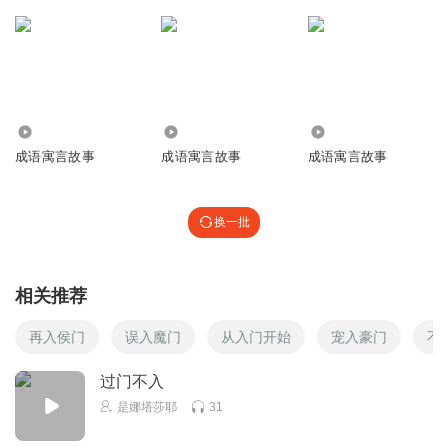
2.17万
4305
155.19万
成语寓言故事
成语寓言故事
成语寓言故事
换一批
相关推荐
再入侯门
误入魔门
从入门开始
宠入豪门
不
过门不入
是娜塔莎耶
31