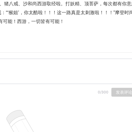
僧、猪八戒、沙和尚西游取经啦。打妖精、顶菩萨，每次都有你意
：“‘猴姐’，你太酷啦！！！这一路真是太刺激啦！！！”摩登时
有可能！西游，一切皆有可能！
发表评
0
/
300