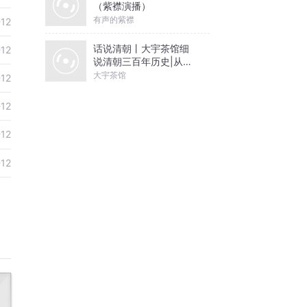
（紫襟演播）
有声的紫襟
-12
话说清朝丨大宇茶馆细
-12
说清朝三百年历史|从努
尔哈赤到末代皇帝溥仪|
大宇茶馆
-12
康熙雍正乾隆
-12
-12
-12