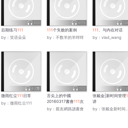
828
4175
38
后期练习
111
111
个失败的案例
111
、与内在对话
by：
笑语朵朵
by：
不数羊的羊咩咩
by：
vlad_wang
4.9万
1112
3.
微雨红尘
111
日常
舌尖上的中國
张戴金|新时间管理
1
20160317書會
111
次
讲
by：
微雨红尘111
by：
親友網路讀書會
by：
张戴金新时间管理