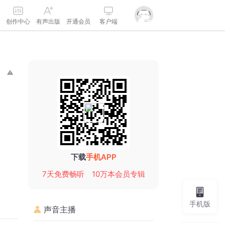
创作中心
有声出版
开通会员
客户端
下载
手机APP
7天免费畅听
10万本会员专辑
手机版
声音主播