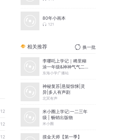
80年小画本
121
相关推荐
换一批
李哪吒上学记｜稀里糊
涂一年级&神神气气二年
级
东海小学广播站
神秘复苏|悬疑惊悚|灵
异|多人有声剧
北冥有声
-12
米小圈上学记:一二三年
级 | 畅销出版物
米小圈
-12
摸金天师【第一季】
-12