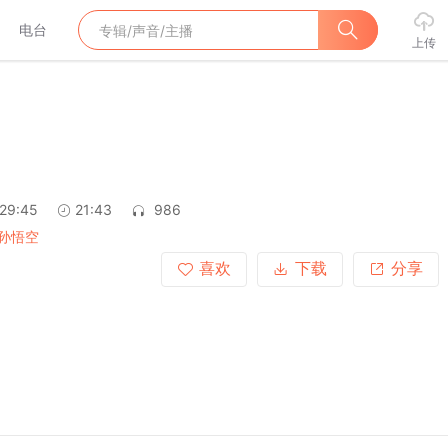
电台
上传
:29:45
21:43
986
孙悟空
喜欢
下载
分享