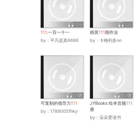
1018
228
111
.一百一十一
精英
111
期作业
by：
平凡是真6666
by：
卡梅利多nn
3.8万
15.9万
可复制的领导力
111
JYBooks 绘本音频
111
册
by：
1789005fhky
by：
朵朵爱读书