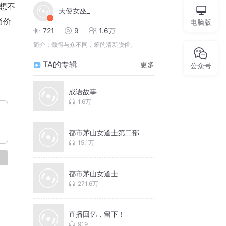
想不
天使女巫_
尚价
电脑版
721
9
1.6万
简介：
蠢得与众不同，笨的清新脱俗。
TA的专辑
更多
公众号
成语故事
1.6万
都市茅山女道士第二部
15.1万
论
都市茅山女道士
271.6万
直播回忆，留下！
919