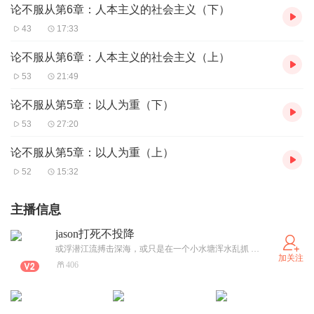
论不服从第6章：人本主义的社会主义（下）
43
17:33
论不服从第6章：人本主义的社会主义（上）
53
21:49
论不服从第5章：以人为重（下）
53
27:20
论不服从第5章：以人为重（上）
52
15:32
主播信息
jason打死不投降
或浮潜江流搏击深海，或只是在一个小水塘浑水乱抓 ，浩渺如烟的长河 希望你我都有不断摸到过属于自己的鱼尘。 （文多为静雅思听旧日所存）
加关注
406