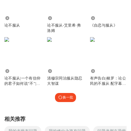
602
3744
1470
论不服从
论不服从-艾里希·弗
《自恋与服从》
洛姆
542
3.24万
557
论不服从|一个有信仰
清穆宗同治服从隐忍
有声告白|梭罗：论公
的君子如何说“不”|弗
大智谋
民的不服从 配字幕英
洛姆
语有声书
换一批
相关推荐
我的末世有问题
我的修仙之路有问题
问题龙都在异世界