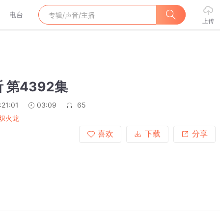
电台
上传
 第4392集
:21:01
03:09
65
炽火龙
喜欢
下载
分享