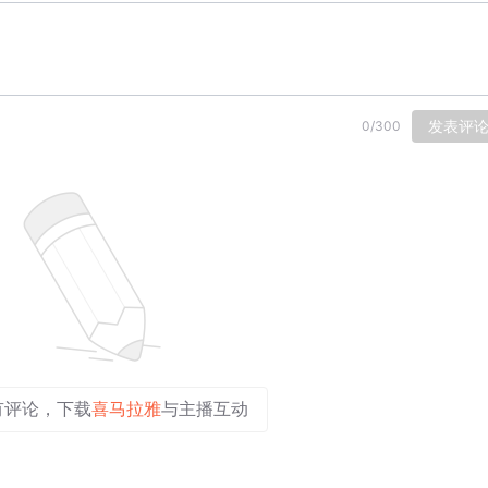
发表评
0
/
300
有评论，下载
喜马拉雅
与主播互动