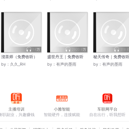
1.8万
2920.9万
318.
沏茶师（免费收听）
盛世丹王｜免费收听
秘天传奇｜免费收
by：
久久_RH
by：
有声的墨雨
by：
有声的墨雨
主播培训
小雅智能
车联网平台
兼职副业，兴趣赚钱
智能硬件，连接赋能
自在出行，听我想听