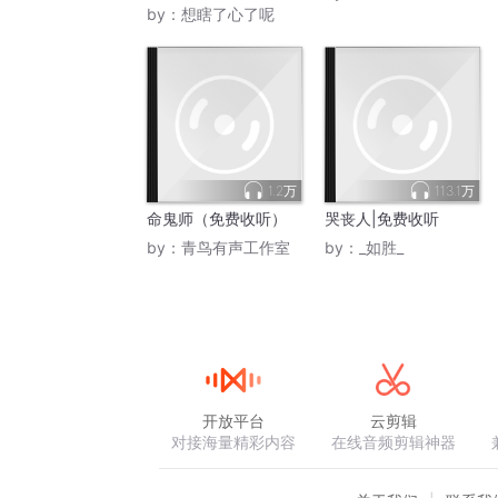
by：
想瞎了心了呢
1.2万
113.1万
命鬼师（免费收听）
哭丧人|免费收听
by：
青鸟有声工作室
by：
_如胜_
开放平台
云剪辑
对接海量精彩内容
在线音频剪辑神器