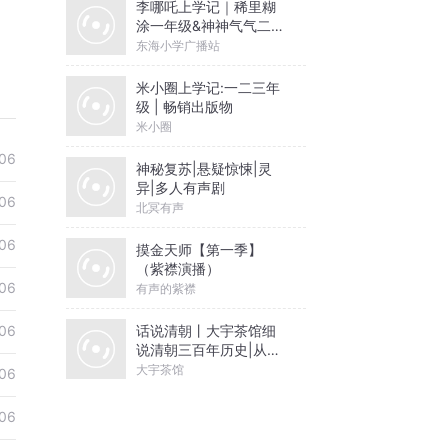
李哪吒上学记｜稀里糊
涂一年级&神神气气二年
级
东海小学广播站
米小圈上学记:一二三年
级 | 畅销出版物
米小圈
06
神秘复苏|悬疑惊悚|灵
异|多人有声剧
06
北冥有声
06
摸金天师【第一季】
（紫襟演播）
06
有声的紫襟
话说清朝丨大宇茶馆细
06
说清朝三百年历史|从努
尔哈赤到末代皇帝溥仪|
大宇茶馆
06
康熙雍正乾隆
06