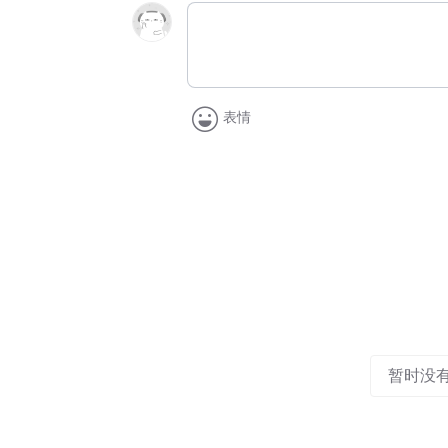
表情
暂时没