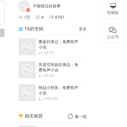
不能错过好故事
电脑版
1万
4
6167
TA的专辑
更多
论
公众号
重返归来记：免费有声
小说
44.1万
异度空间就在身边：免
费有声小说
35.8万
绝品小村医：免费有声
小说
1564.5万
相关推荐
换一批