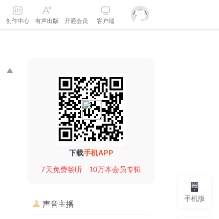
创作中心
有声出版
开通会员
客户端
下载
手机APP
7天免费畅听
10万本会员专辑
手机版
声音主播