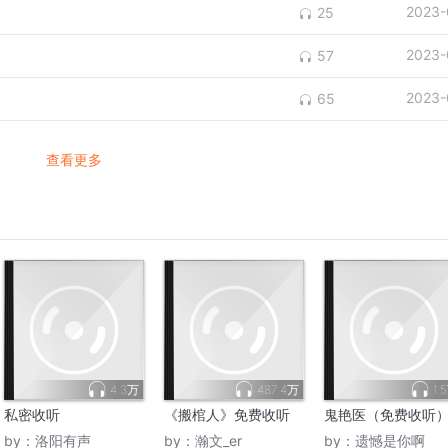
2023-
25
2023-
57
2023-
65
查看更多
4.3万
487.4万
1.
私密收听
《搬棺人》免费收听
鬼艳医（免费收听
by：
洛阳有声
by：
瀚文_er
by：
遗憾是你啊