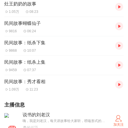
灶王奶奶的故事
1.05万
08:23
民间故事蝴蝶仙子
9816
06:24
民间故事：纸杀下集
9868
10:07
民间故事：纸杀上集
9459
07:37
民间故事：秀才看相
1.09万
11:23
主播信息
说书的刘老汉
嗨，我是刘老汉，每天讲故事给大家听，唠嗑形式的，别的咱也不会。总播放量突破6亿！同时隆重跟大家介绍自己写的《东北农村邪乎事》系列！第三部已经上架！第四部正在策划！感谢大家的支持，希望大家投稿。
加关注
60.02万