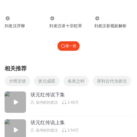
302
2.74万
987
刘老汉开聊
刘老汉讲十宗犯罪
刘老汉影视剧解析
换一批
相关推荐
大明文状
状元成双
名状之时
穿到古代当状元
状元红传说下集
说书的刘老汉
2.46万
状元红传说上集
说书的刘老汉
2.54万