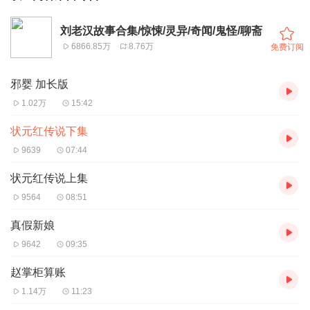
刘老汉故事合集/惊悚/灵异/奇闻/鬼怪/聊斋
6866.85万
8.76万
免费订阅
邪婴 加长版
1.02万
15:42
状元红传说下集
9639
07:44
状元红传说上集
9564
08:51
真假新娘
9642
09:35
赵掌柜算账
1.14万
11:23