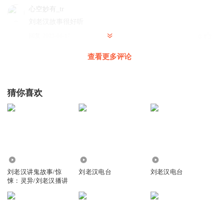
心空妙有_tr
刘老汉故事很好听
回复
2023-06-17
0
查看更多评论
猜你喜欢
4436.10万
5353
38.33万
刘老汉讲鬼故事/惊
刘老汉电台
刘老汉电台
悚：灵异/刘老汉播讲