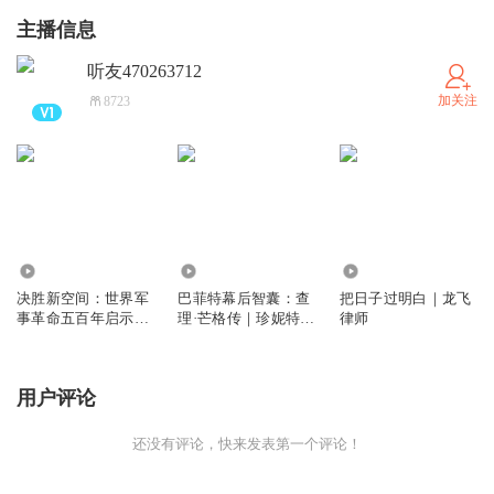
主播信息
听友470263712
加关注
8723
1659
1338
665
决胜新空间：世界军
巴菲特幕后智囊：查
把日子过明白｜龙飞
事革命五百年启示录
理·芒格传｜珍妮特·
律师
｜戴旭
洛尔
用户评论
还没有评论，快来发表第一个评论！