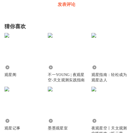
发表评论
猜你喜欢
16.07万
4411
88
观星阁
不一YOUNG | 夜观星
观星指南：轻松成为
空-天文观测实践指南
观星达人
3370
14.75万
26.41万
观星记事
墨墨观星室
夜观星空丨天文观测