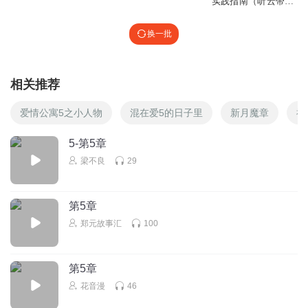
实践指南（听云带你
漫游宇宙）
换一批
相关推荐
爱情公寓5之小人物
混在爱5的日子里
新月魔章
神
5-第5章
梁不良
29
第5章
郑元故事汇
100
第5章
花音漫
46