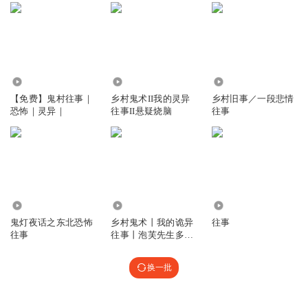
2.83万
37.35万
17.76万
【免费】鬼村往事｜
乡村鬼术II我的灵异
乡村旧事／一段悲情
恐怖｜灵异｜
往事II悬疑烧脑
往事
1363.53万
310.12万
1477
鬼灯夜话之东北恐怖
乡村鬼术丨我的诡异
往事
往事
往事丨泡芙先生多人
有声剧
换一批