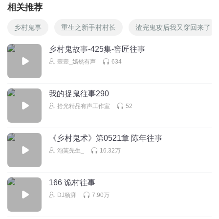
相关推荐
乡村鬼事
重生之新手村村长
渣完鬼攻后我又穿回来了
乡村鬼故事-425集-窖匠往事
壹壹_嫣然有声
634
我的捉鬼往事290
拾光精品有声工作室
52
《乡村鬼术》第0521章 陈年往事
泡芙先生_
16.32万
166 诡村往事
DJ杨湃
7.90万