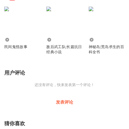
6.70万
70.94万
2.54万
民间鬼怪故事
敌后武工队|长篇抗日
神秘岛|荒岛求生的百
经典小说
科全书
用户评论
还没有评论，快来发表第一个评论！
发表评论
猜你喜欢