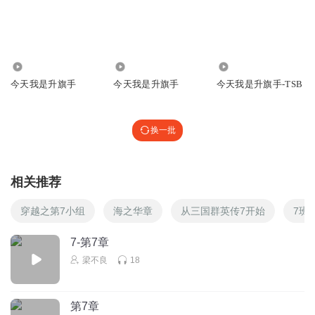
4114
104.32万
7924
今天我是升旗手
今天我是升旗手
今天我是升旗手-TSB
换一批
相关推荐
穿越之第7小组
海之华章
从三国群英传7开始
7班
7-第7章
梁不良
18
第7章