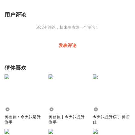
涛 陈劲骁
托马斯·M·坎贝尔
用户评论
还没有评论，快来发表第一个评论！
发表评论
猜你喜欢
7.66万
1.99万
21.14万
黄蓓佳：今天我是升
黄蓓佳｜今天我是升
今天我是升旗手 黄蓓
旗手
旗手
佳