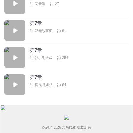
花音漫
27
第7章
郑元故事汇
81
第7章
驴小毛大叔
256
第7章
摇曳月姐姐
84
© 2014-
2026
喜马拉雅 版权所有