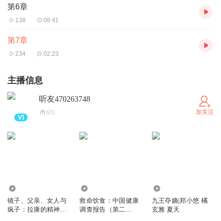
第6章
138
08:41
第7章
234
02:23
主播信息
听友470263748
加关注
631
408
1284
9489
镜子、父亲、女人与
救命饮食：中国健康
九王夺嫡|郑小悠 橘
疯子：拉康的精神分
调查报告（第二
玄雅 夏天
析世界|王润晨曦 张
版）|T·柯林·坎贝尔