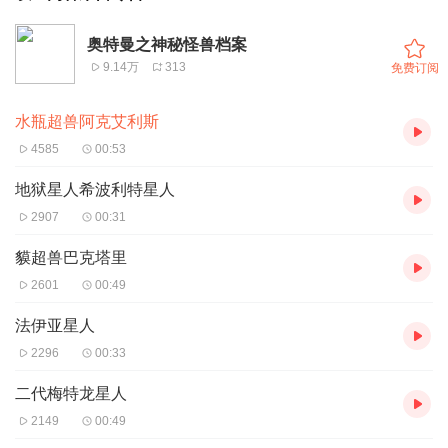
奥特曼之神秘怪兽档案
9.14万
313
免费订阅
水瓶超兽阿克艾利斯
4585
00:53
地狱星人希波利特星人
2907
00:31
貘超兽巴克塔里
2601
00:49
法伊亚星人
2296
00:33
二代梅特龙星人
2149
00:49