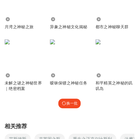
3422
3.33万
29.65万
月湾之神秘之旅
异象之神秘文化揭秘
都市之神秘聊天群
593.10万
4.27万
416
未解之谜之神秘世界
暧昧保镖之神秘任务
和平精英之神秘的叽
｜绝密档案
叽岛
换一批
相关推荐
艾斯德斯
克莱因之瓶
重生之迈克尔比斯利
达摩克