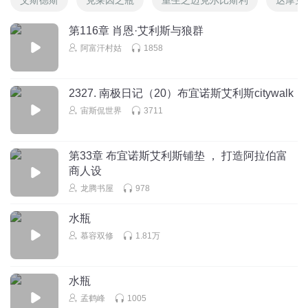
第116章 肖恩·艾利斯与狼群
阿富汗村姑
1858
2327. 南极日记（20）布宜诺斯艾利斯citywalk
宙斯侃世界
3711
第33章 布宜诺斯艾利斯铺垫 ， 打造阿拉伯富
商人设
龙腾书屋
978
水瓶
慕容双修
1.81万
水瓶
孟鹤峰
1005