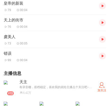
皇帝的新装
79
00:04
天上的街市
76
00:04
虞美人
73
00:05
错误
99
00:04
主播信息
天主
有录音棚，搭档稳定，喜欢我的就给主播点个关注吧~~~谢谢小耳朵们的关注！
加关注
6.42万