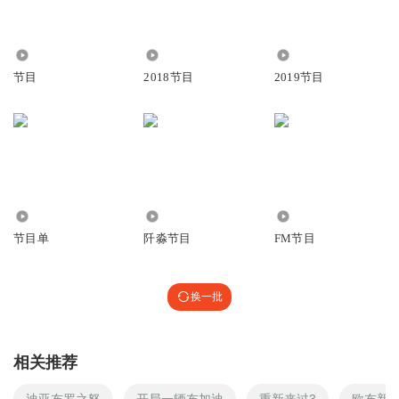
2.26万
2628
1632
节目
2018节目
2019节目
148
2.56万
3.65万
节目单
阡淼节目
FM节目
换一批
相关推荐
迪亚布罗之怒
开局一辆布加迪
重新来过3
欧布新