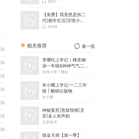
9627
【免费】我竟然是拆二
代|都市生活|言情小
说|AI多播
4068
相关推荐
换一批
06
李哪吒上学记｜稀里糊
06
涂一年级&神神气气二年
级
东海小学广播站
06
米小圈上学记:一二三年
06
级 | 畅销出版物
米小圈
06
神秘复苏|悬疑惊悚|灵
异|多人有声剧
06
北冥有声
06
摸金天师【第一季】