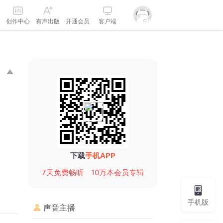
创作中心
有声出版
开通会员
客户端
下载
手机APP
7天免费畅听
10万本会员专辑
手机版
声音主播