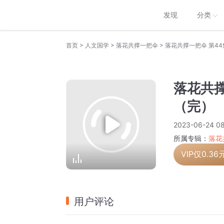
发现
分类
>
>
>
首页
人文国学
落花共撑一把伞
落花共撑一把伞 第4
落花共撑
（完）
2023-06-24 08
所属专辑：
落花
VIP仅
0.36
用户评论