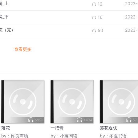
淌_上
2023-
12
淌_下
2023-
16
花（完）
2023-
50
查看更多
5921
4434
57
落花
一把青
落花返枝
by：
许良声场
by：
小蕙闲读
by：
冬夏书语