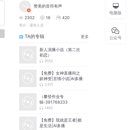
赞美的音符有声
电脑版
2302
16
420
简介：
退休人员
论
TA的专辑
更多
公众号
新人演播小说（第二次
初恋）
6552
【免费】女神直播间之
妖神变|言情小说|AI多播
2.6万
（攀登作业专
辑-391768233
1462
【免费】我就是王者|都
是生活|AI多播