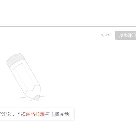
发表评
0
/
300
有评论，下载
喜马拉雅
与主播互动