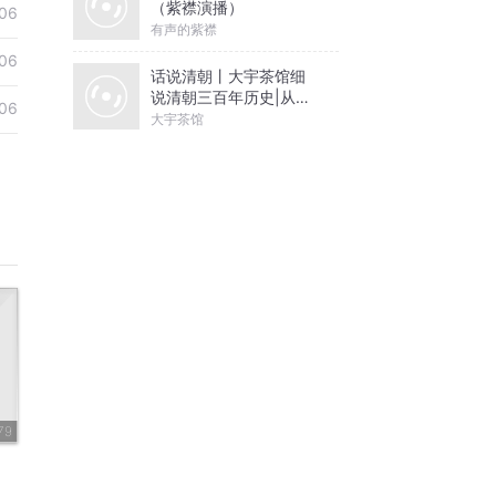
（紫襟演播）
06
有声的紫襟
06
话说清朝丨大宇茶馆细
说清朝三百年历史|从努
06
尔哈赤到末代皇帝溥仪|
大宇茶馆
康熙雍正乾隆
79