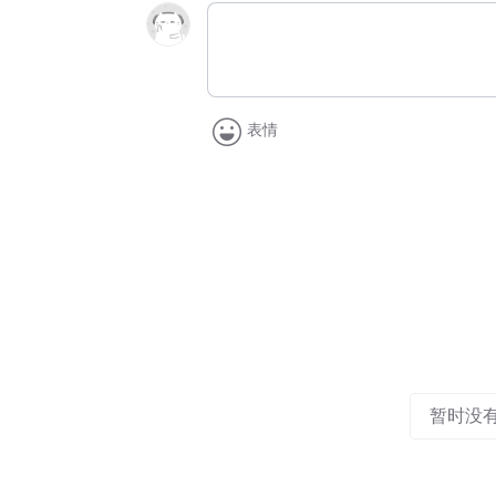
表情
暂时没