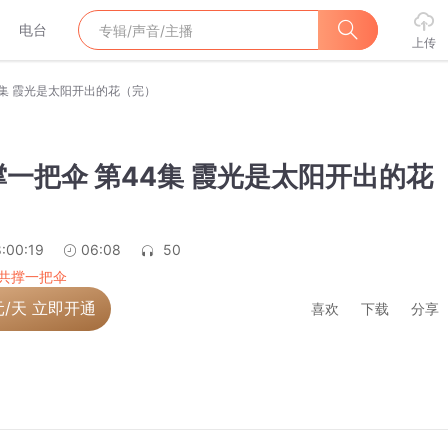
电台
上传
4集 霞光是太阳开出的花（完）
一把伞 第44集 霞光是太阳开出的花
:00:19
06:08
50
共撑一把伞
元/天 立即开通
喜欢
下载
分享