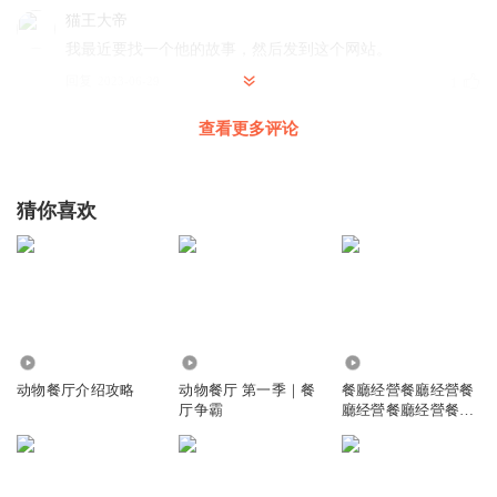
猫王大帝
我最近要找一个他的故事，然后发到这个网站。
回复
2023-06-29
1
查看更多评论
动物餐厅服务员
2
回复
2023-12-05
0
猜你喜欢
6035
3765
2499
动物餐厅介绍攻略
动物餐厅 第一季｜餐
餐廳经營餐廳经營餐
厅争霸
廳经營餐廳经營餐廳
经營餐廳经營餐