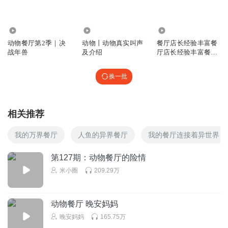
1353
44.25万
704
动物餐厅第2季｜决
动物丨动物真实叫声
餐厅店长经验丰富餐
战年兽
及介绍
厅店长经验丰富餐厅
店长经验丰富餐
换一批
相关推荐
我的万界餐厅
人鱼的异界餐厅
我的餐厅连接着异世界
第127期：动物餐厅的险情
米小圈
209.29万
动物餐厅 晚安妈妈
晚安妈妈
165.75万