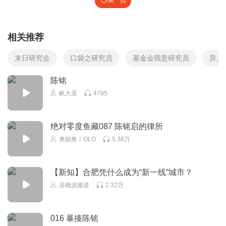
换一批
手！
回复
2023-06-29
4
相关推荐
sherry小王好妈妈
陈铭老师讲的真好，收获满满
末日研究会
口袋之研究员
基金会我是研究员
异人
回复
2023-06-29
3
陈铭
帆大圣
4795
听友193087381
节目不错，内容丰富新颖，和平时听的其它红旗电台节目都
不一样，红旗电台自己的节目，
绝对零度鱼藏087 陈铭启的律所
回复
2023-06-27
3
奥励奥丨OLO
5.38万
寻帆逐月8
对话很有深度 逃离北上广 一线城市之外对年轻人来说更有机
【新知】合肥凭什么成为“新一线”城市？
会 另外互联网时代 一个人也不必困死在一座城
吴晓波频道
2.32万
回复
2023-06-27
3
016 暴揍陈铭