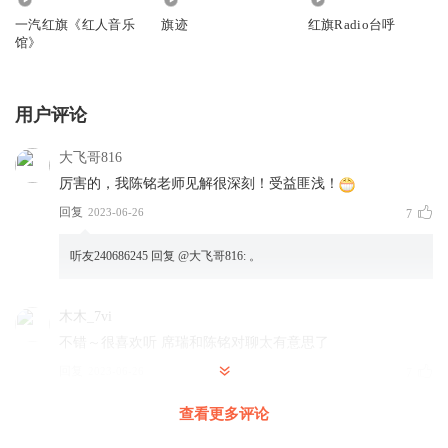
一汽红旗《红人音乐
旗迹
红旗Radio台呼
馆》
用户评论
大飞哥816
厉害的，我陈铭老师见解很深刻！受益匪浅！
回复
2023-06-26
7
听友240686245
回复 @
大飞哥816
:
。
木木_7vi
不错～很喜欢听 席瑞和陈铭对聊太有意思了
回复
2023-06-26
7
查看更多评论
张利军阿弥陀佛
南无阿弥陀佛