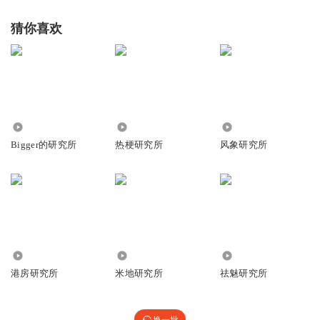
回复
2023-06-26
6
猜你喜欢
听友392471843
回复
2023-06-26
6
2.97万
1816
86
sherl同学学电哥
Bigger的研究所
热梗研究所
风象研究所
被吸引了，好喜欢这个节目啊，陈铭和席瑞两位对话很有趣
回复
2023-06-28
5
梁帅岭
红旗电台的节目越来越好了，新节目新感觉，希望新知研究
所节目越来越好！
1.27万
1.58万
1954
回复
2023-06-27
5
港房研究所
米地研究所
祛魅研究所
ya俊杰
哇陈铭老师和席瑞老师！都是看奇葩说的时候超喜欢的选