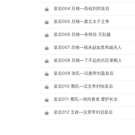
皇后004 吕雉—高祖刘邦皇后
皇后005 吕雉—废立太子之争
皇后006 吕雉—杀韩信 灭彭越
皇后007 吕雉—残杀赵如意和戚夫人
皇后008 吕雉—了不起的吕氏掌舵人
皇后009 张氏—汉惠帝刘盈皇后
皇后010 窦氏—汉文帝刘恒皇后
皇后011 窦氏—崇尚黄老 爱护长女
皇后012 王姪—汉景帝刘启皇后