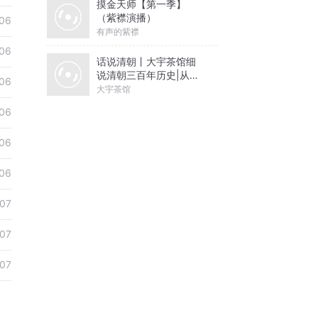
摸金天师【第一季】
（紫襟演播）
06
有声的紫襟
06
话说清朝丨大宇茶馆细
说清朝三百年历史|从努
06
尔哈赤到末代皇帝溥仪|
大宇茶馆
康熙雍正乾隆
06
06
06
07
07
07