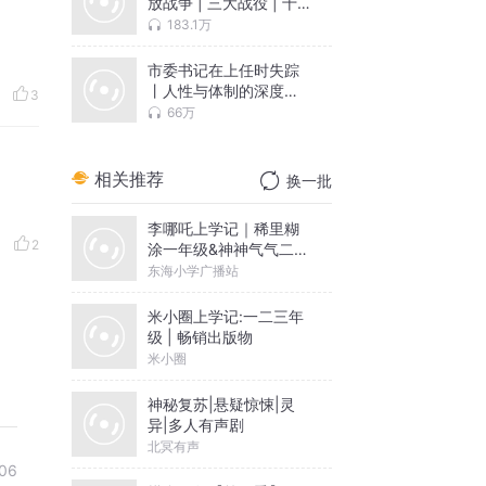
放战争 | 三大战役 | 十
大元帅经典战争纪实
183.1万
市委书记在上任时失踪
丨人性与体制的深度探
3
讨丨官场生态全景图
66万
相关推荐
换一批
李哪吒上学记｜稀里糊
2
涂一年级&神神气气二年
级
东海小学广播站
米小圈上学记:一二三年
级 | 畅销出版物
米小圈
神秘复苏|悬疑惊悚|灵
异|多人有声剧
北冥有声
06