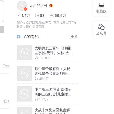
无声的大可
电脑版
1.4万
83
59.6万
简介：
欢迎回家,微信搜索 “喜马拉雅大可”的
拼音，记住是拼音哦。
论
公众号
TA的专辑
更多
大明兴衰三百年|明朝那
些事|朱元璋、朱棣|大明
王朝1566
169.8万
赞
哪个皇帝最有料：揭秘
古代皇帝和皇后那些奇
葩事儿
25.4万
少年版三国演义|给孩子
听的三国历史|儿童睡前
故事|大可讲故事
18.2万
1
决战 | 刘统全面复盘解