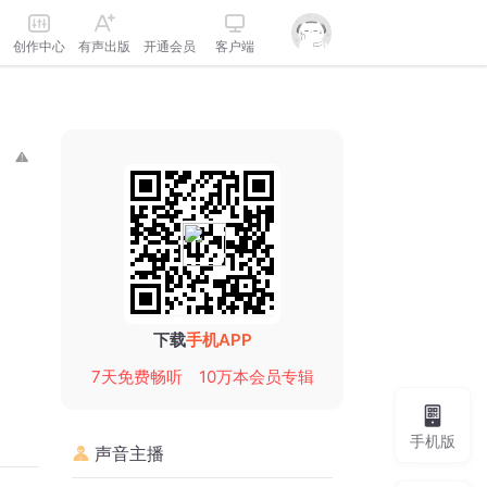
创作中心
有声出版
开通会员
客户端
下载
手机APP
7天免费畅听
10万本会员专辑
手机版
声音主播