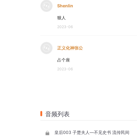
Shenlin
狠人
2023-06
正义化神张公
占个座
2023-06
音频列表
皇后003 子楚夫人—不见史书 流传民间