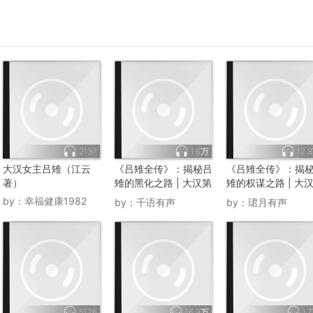
2137
1.6万
12.
大汉女主吕雉（江云
《吕雉全传》：揭秘吕
《吕雉全传》：揭
著）
雉的黑化之路 | 大汉第
雉的权谋之路 | 大
一太后
一太后
by：
幸福健康1982
by：
千语有声
by：
珺月有声
5176
16.9万
1.