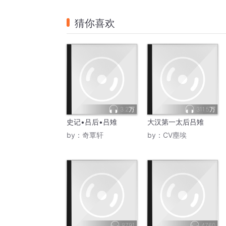
猜你喜欢
3.2万
311.5万
史记•吕后•吕雉
大汉第一太后吕雉
by：
奇覃轩
by：
CV塵埃
8791
4760