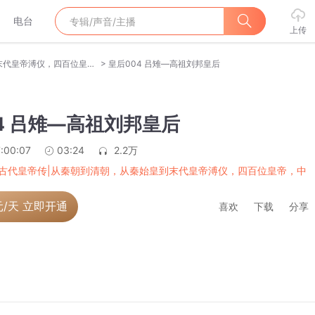
电台
上传
>
中国古代皇帝传|从秦朝到清朝，从秦始皇到末代皇帝溥仪，四百位皇帝，中华上下五千年
皇后004 吕雉—高祖刘邦皇后
4 吕雉—高祖刘邦皇后
:00:07
03:24
2.2万
古代皇帝传|从秦朝到清朝，从秦始皇到末代皇帝溥仪，四百位皇帝，中
元/天 立即开通
喜欢
下载
分享