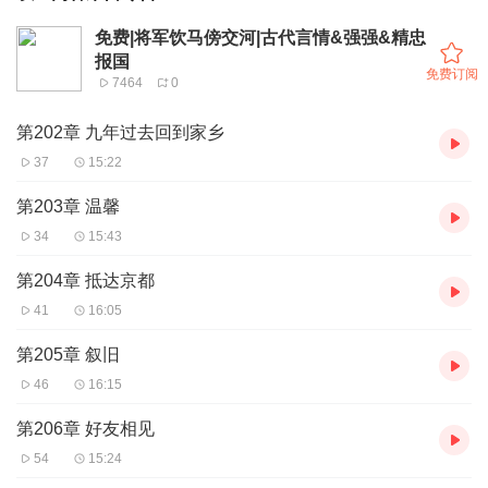
免费|将军饮马傍交河|古代言情&强强&精忠
报国
免费订阅
7464
0
第202章 九年过去回到家乡
37
15:22
第203章 温馨
34
15:43
第204章 抵达京都
41
16:05
第205章 叙旧
46
16:15
第206章 好友相见
54
15:24