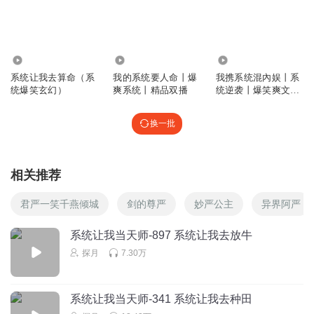
打脸
回复
2024-12-25
3
吴梦梦爱人
6115
1039.40万
8.19万
这女的也是活该
贱骨头一个
系统让我去算命（系
我的系统要人命丨爆
我携系统混內娱丨系
统爆笑玄幻）
爽系统丨精品双播
统逆袭丨爆笑爽文丨
回复
2024-08-16
3
免费专辑
换一批
秋刀不做鱼
马苗这样配音就是垃圾，被这么打和平时说话语气无异，痛
苦一下可以吗？垃圾诶
相关推荐
回复
2023-10-21
3
君严一笑千燕倾城
剑的尊严
妙严公主
异界阿严
微笑七岁半
回复 @
秋刀不做鱼
:
同意
系统让我当天师-897 系统让我去放牛
探月
7.30万
1318100rehw
自作自受吧，有点痴心妄想了，
回复
2024-08-24
2
系统让我当天师-341 系统让我去种田