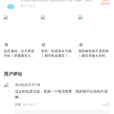
专注都市爆笑系统流~ 会说话的肘子 第一部曲 《我是大玩家》火热上架中！
加关注
179.10万
282.14万
12.75万
120.97万
趋吉避凶，从天师府
系统：到底谁在亏钱
我的御兽真不是邪神
开始丨穿越爆笑＆轻
丨都市热血爆笑丨无
丨爆笑穿越＆轻松沙
松沙雕丨凡人修仙传
厘头＆爽文丨无女主
雕丨多人有声剧
丨多人剧
丨搞笑轻松丨多人有
声剧
用户评论
装B如风常伴5身
这女的也是活该，直接一个电话报警，陪的钱不比你拍片强
啊，
回复
2023-09-27
8