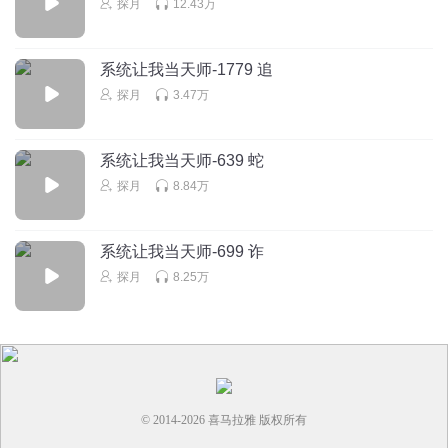
探月
12.43万
我在新手村欺负小朋友
这种富二代找死要是我，冒着被枪毙的罪也要找机会背后一
刀捅死
系统让我当天师-1779 追
回复
探月
3.47万
2024-05-11
2
范兒爺1989
系统让我当天师-639 蛇
这个乌俊也是你处理事也得处理干净吧
探月
8.84万
回复
2023-06-29
1
萧容鱼是我的
回复 @
pangduna
:
太平洋保安？啥事都要主角管？
系统让我当天师-699 诈
探月
8.25万
范兒爺1989
抢到了这女人真怂
回复
2023-06-29
1
© 2014-
2026
喜马拉雅 版权所有