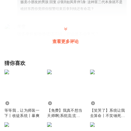
贩卖小朋友的男孩
回复 @
装B如风常伴5身
:
这种富二代本身就不是
啥好东西你觉得你报警结束后拿到钱还有命花？
笙空
很多事情都唯唯诺诺不说，你说谁不会来气？
查看更多评论
回复
2023-11-24
5
听书寻味
猜你喜欢
什么玩意儿。最不应该嘘的就是有钱人。光脚的还怕你穿鞋
的。打工又不是卖身。弄死你。反正不比你亏
回复
2024-05-17
3
深谷長风
回复 @
听书寻味
:
所以现实中有钱人都低调，真为了一点
小事逼的别人活不下去，把自己作死了多亏啊
4.90万
7826
8591.53万
等等我，让为师装一
【免费】我真不想当
【笑哭了】系统让我
下丨收徒系统丨暴爽
天师啊|系统流|玄学|
去算命丨不笑锤死我
过去已逝_4e
灵异
系列丨晚系统让我去
扯淡我们拿几千块钱工资的人，绝逼不会受这种罪哪里都有
算命|爆笑&沙雕|装逼
几千块