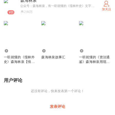
森海林泉
公众号：森海林泉，有一听就懂的《儒林外史》文字版哦~
加关注
2.84万
427.03万
1898
2.03万
一听就懂的《儒林外
森海林泉故事汇
一听就懂的《资治通
史》森海林泉【情节
鉴》森海林泉用现代
完整不磨叽】
语言讲宋代史书
用户评论
还没有评论，快来发表第一个评论！
发表评论