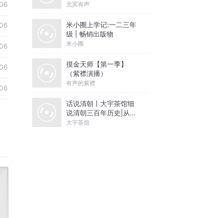
06
北冥有声
米小圈上学记:一二三年
06
级 | 畅销出版物
米小圈
06
摸金天师【第一季】
06
（紫襟演播）
有声的紫襟
06
话说清朝丨大宇茶馆细
说清朝三百年历史|从努
尔哈赤到末代皇帝溥仪|
大宇茶馆
康熙雍正乾隆