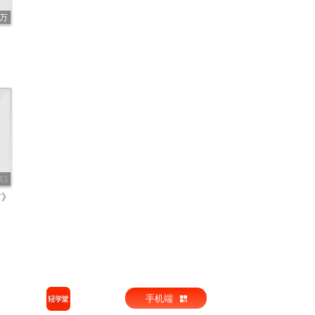
6万
43
首》
手机端