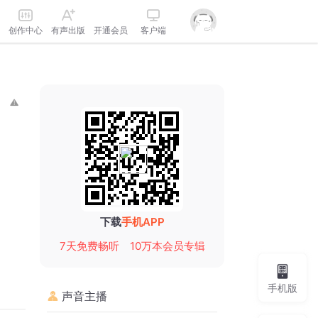
创作中心
有声出版
开通会员
客户端
下载
手机APP
7天免费畅听
10万本会员专辑
手机版
声音主播