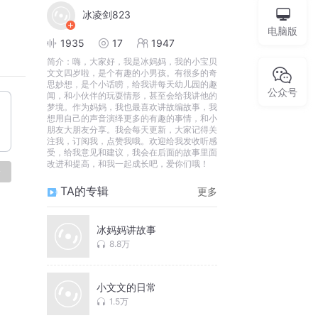
冰凌剑823
电脑版
1935
17
1947
简介：
嗨，大家好，我是冰妈妈，我的小宝贝
文文四岁啦，是个有趣的小男孩。有很多的奇
思妙想，是个小话唠，给我讲每天幼儿园的趣
公众号
闻，和小伙伴的玩耍情形，甚至会给我讲他的
梦境。作为妈妈，我也最喜欢讲故编故事，我
想用自己的声音演绎更多的有趣的事情，和小
朋友大朋友分享。我会每天更新，大家记得关
注我，订阅我，点赞我哦。欢迎给我发收听感
受，给我意见和建议，我会在后面的故事里面
改进和提高，和我一起成长吧，爱你们哦！
论
TA的专辑
更多
冰妈妈讲故事
8.8万
小文文的日常
1.5万