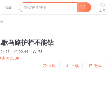
电台
上传
能钻
儿歌马路护栏不能钻
:04:15
00:44
73
妈带你说儿歌
喜欢
下载
分享