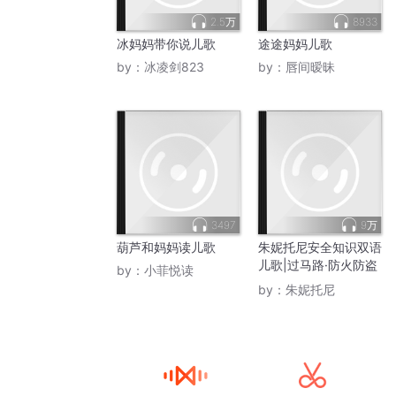
2.5万
8933
冰妈妈带你说儿歌
途途妈妈儿歌
by：
冰凌剑823
by：
唇间暧昧
3497
9万
葫芦和妈妈读儿歌
朱妮托尼安全知识双语
儿歌|过马路·防火防盗
by：
小菲悦读
儿歌
by：
朱妮托尼