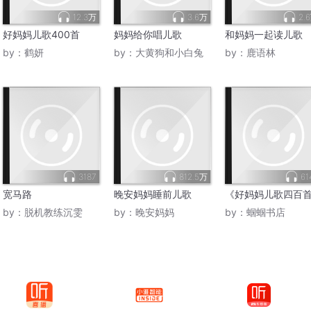
12.3万
3.6万
2.
好妈妈儿歌400首
妈妈给你唱儿歌
和妈妈一起读儿歌
by：
鹤妍
by：
大黄狗和小白兔
by：
鹿语林
3187
812.5万
61
宽马路
晚安妈妈睡前儿歌
《好妈妈儿歌四百
by：
脱机教练沉雯
by：
晚安妈妈
by：
蝈蝈书店