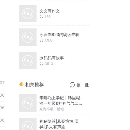
文文写作文
166
冰凌剑823的朗读专辑
1.9万
冰妈妈写故事
3510
07
相关推荐
换一批
06
李哪吒上学记｜稀里糊
涂一年级&神神气气二年
06
级
东海小学广播站
06
神秘复苏|悬疑惊悚|灵
异|多人有声剧