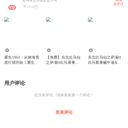
乾坤未定你我皆是牛马
加关注
19.44万
82.26万
53.29万
923.33万
重生1960：从林海雪
【免费】东北出马仙
东北出马仙之萨满II
原打猎开始丨重生逆
之萨满II出马看事贼
出马看事贼牛逼&浮
袭丨年代爽文丨多人
牛逼&浮屠播讲
屠播讲
有声剧
用户评论
还没有评论，快来发表第一个评论！
发表评论