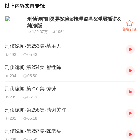
以上内容来自专辑
刑侦诡闻II灵异探险&推理盗墓&浮屠播讲&
纯净版
免费订阅
130.37万
1954
刑侦诡闻-第253集-墓主人
193
05:43
刑侦诡闻-第254集-都性陈
204
05:50
刑侦诡闻-第255集-惊悚
205
05:13
刑侦诡闻-第256集-感谢关注
201
05:18
刑侦诡闻-第257集-陈老头
209
05:50