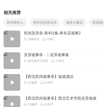
相关推荐
民间黑衣人
寿衣店的营业员
诡异古董店
民国诡案
民间灵异录-第401集-寿衣店诡事2
浮屠说书
3291
灵异诡事录 - 丨灵异诡事集
超凡有声工作室
4.38万
【西北民间诡事录】猛诡酒店
DJ杨湃
4.06万
【西北民间诡事录】西北艺术学院灵异诡谈
DJ杨湃
4.06万