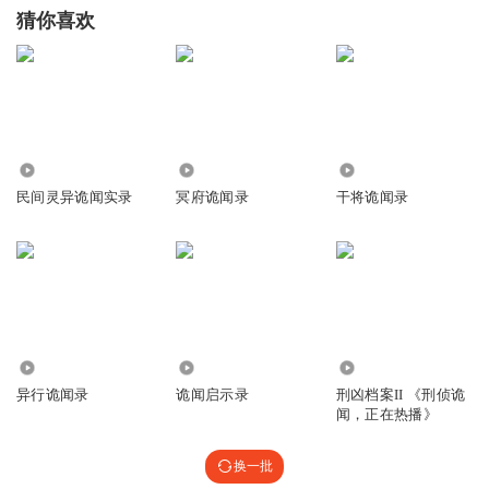
猜你喜欢
47.01万
1.76万
3647
民间灵异诡闻实录
冥府诡闻录
干将诡闻录
9.01万
7519
39.68万
异行诡闻录
诡闻启示录
刑凶档案II 《刑侦诡
闻，正在热播》
换一批