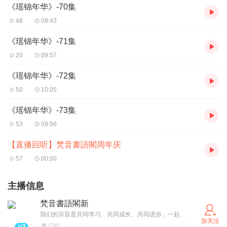
《瑶锦年华》-70集
48
09:43
《瑶锦年华》-71集
20
09:57
《瑶锦年华》-72集
50
10:05
《瑶锦年华》-73集
53
09:56
【直播回听】梵音書語閣周年庆
57
00:00
主播信息
梵音書語閣新
我们的宗旨是共同学习、共同成长、共同进步，一起走好有声演播的道路，将温暖的有声圈子传递下去！
加关注
1593