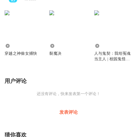
2439
2508
5.41万
穿越之神偷女捕快
裂魔决
人与鬼契：我给冤魂
当主人 | 校园鬼怪灵
异【多播】
用户评论
还没有评论，快来发表第一个评论！
发表评论
猜你喜欢