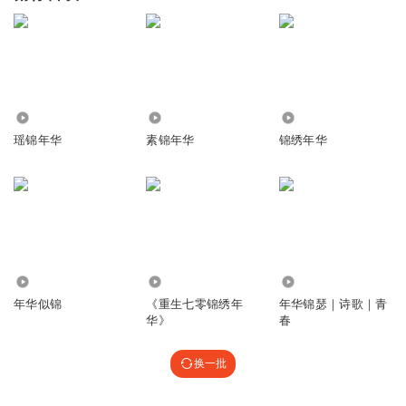
8.50万
8.32万
131.33万
瑶锦年华
素锦年华
锦绣年华
1418
3975
1888
年华似锦
《重生七零锦绣年
年华锦瑟｜诗歌｜青
华》
春
换一批