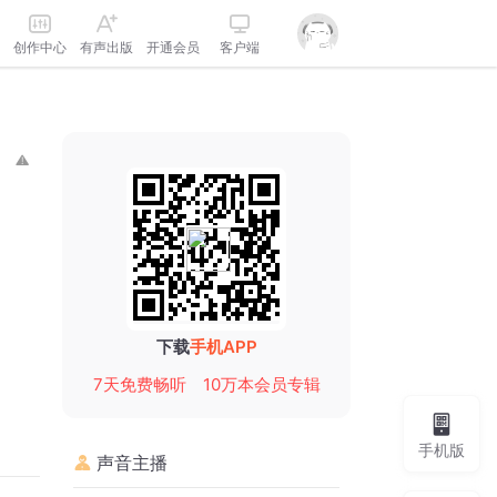
创作中心
有声出版
开通会员
客户端
下载
手机APP
7天免费畅听
10万本会员专辑
手机版
声音主播