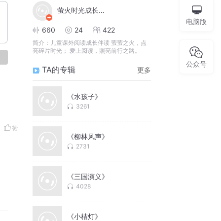
萤火时光成长伴读
电脑版
660
24
422
简介：
儿童课外阅读成长伴读 萤萤之火，点
亮碎片时光； 爱上阅读，照亮前行之路。
论
公众号
TA的专辑
更多
《水孩子》
3261
赞
《柳林风声》
2731
《三国演义》
4028
《小桔灯》