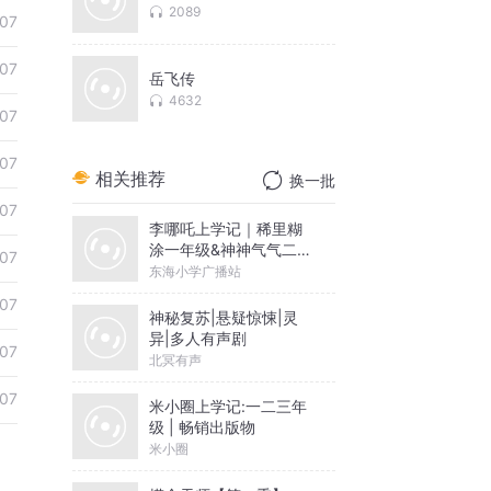
2089
07
07
岳飞传
4632
07
07
相关推荐
换一批
07
李哪吒上学记｜稀里糊
涂一年级&神神气气二年
07
级
东海小学广播站
07
神秘复苏|悬疑惊悚|灵
异|多人有声剧
07
北冥有声
07
米小圈上学记:一二三年
级 | 畅销出版物
米小圈