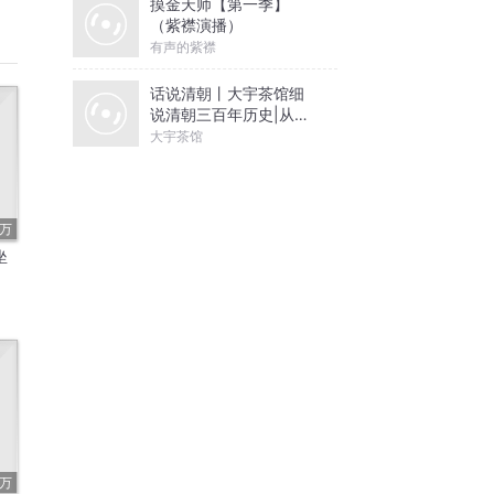
摸金天师【第一季】
（紫襟演播）
有声的紫襟
话说清朝丨大宇茶馆细
说清朝三百年历史|从努
尔哈赤到末代皇帝溥仪|
大宇茶馆
康熙雍正乾隆
3万
坐
3万