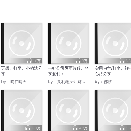
1.9万
3万
8.
冥想、打坐、小功法分
与好公司风雨兼程、坐
实用佛学/打坐、禅
享
享复利！
心得分享
by：
昀在晴天
by：
复利老罗话财经养生
by：
佛耕
13.1万
4.8万
6.