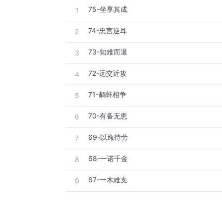
75-坐享其成
1
74-忠言逆耳
2
73-知难而退
3
72-远交近攻
4
71-鹬蚌相争
5
70-有备无患
6
69-以逸待劳
7
68-一诺千金
8
67-一木难支
9