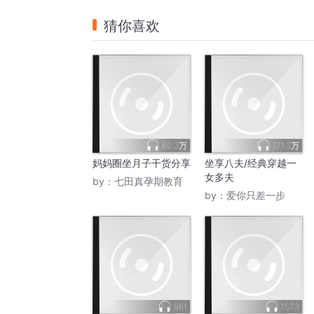
猜你喜欢
60.3万
171.3万
妈妈圈坐月子干货分享
坐享八夫/经典穿越一
女多夫
by：
七田真孕期教育
by：
爱你只差一步
961
1573