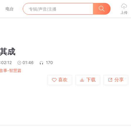
电台
上传
享其成
:02:12
01:46
170
故事-智慧篇
喜欢
下载
分享