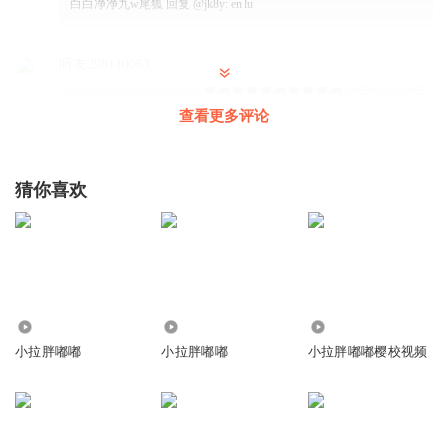
白白净净九w尾狐
回复 @
jk8y
:
en lu
听友298110063
🐖🐖🐖🐖🐖🐖🐖🐖🐖🐖🐽🐽🐽🐽🐽🐽
🐽🐽
查看更多评论
回复
2023-09-11
4
猜你喜欢
皓皓妈妈1023
你好！
回复
2023-10-26
2
听友319110807
vu-ccffvV
27.25万
2.60万
148.24万
回复
2025-04-01
0
小拉胖嘟嘟
小拉胖嘟嘟
小拉胖嘟嘟樱校视频
听友455557997
我们要去捉狗熊