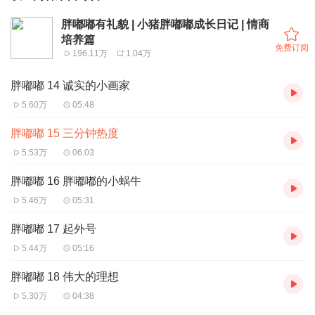
胖嘟嘟有礼貌 | 小猪胖嘟嘟成长日记 | 情商
培养篇
免费订阅
196.11万
1.04万
胖嘟嘟 14 诚实的小画家
5.60万
05:48
胖嘟嘟 15 三分钟热度
5.53万
06:03
胖嘟嘟 16 胖嘟嘟的小蜗牛
5.46万
05:31
胖嘟嘟 17 起外号
5.44万
05:16
胖嘟嘟 18 伟大的理想
5.30万
04:38