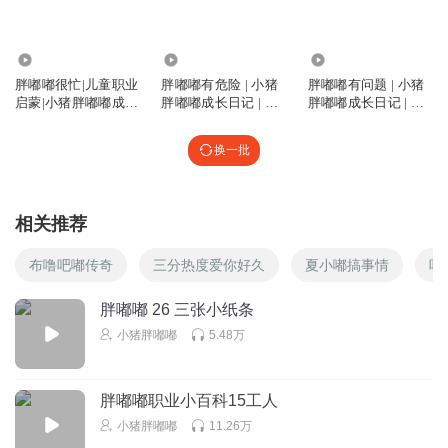
回复
2024-04-20
0
983.56万
886.24万
109.71万
胖嘟嘟很忙|儿童职业
胖嘟嘟有危险 | 小猪
胖嘟嘟有问题 | 小猪
启蒙|小猪胖嘟嘟成长
胖嘟嘟成长日记 | 趣
胖嘟嘟成长日记 | 知
日记
味安全篇
识启蒙篇
换一批
相关推荐
布噜吧嘟传奇
三分热度爱你好久
夏小嘟搞事情
咕
胖嘟嘟 26 三张小纸条
小猪胖嘟嘟
5.48万
胖嘟嘟职业小百科15工人
小猪胖嘟嘟
11.26万