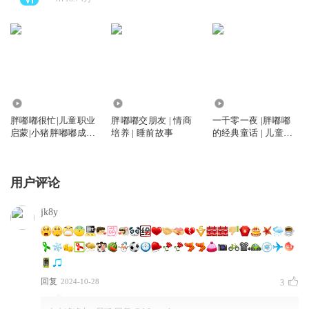
983.56万
842.81万
1644.02万
胖嘟嘟很忙|儿童职业
胖嘟嘟交朋友 | 情商
一千零一夜 |胖嘟嘟
启蒙|小猪胖嘟嘟成长
培养 | 睡前故事
的经典童话 | 儿童睡
日记
前故事
用户评论
jk8y
回复
2024-10-28
3