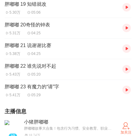
胖嘟嘟 19 知错就改
5.30万
05:06
胖嘟嘟 20奇怪的钟表
5.31万
04:25
胖嘟嘟 21 说谢谢比赛
5.38万
04:25
胖嘟嘟 22 谁先说对不起
5.43万
05:20
胖嘟嘟 23 有魔力的“请”字
5.41万
05:29
主播信息
小猪胖嘟嘟
胖嘟嘟故事大合集！包含行为习惯、安全教育、职业认知、人际交往、自然百科等多个主题，拒绝枯燥的说教，以故事的形式讲述知识和道理，快来和胖嘟嘟交个朋友吧！
加关注
18.74万