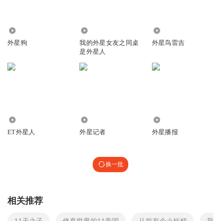
79.95万
1328
612
外星狗
我的外星女友之同桌
外星鸟雷吉
是外星人
1560
3964
189.30万
ET外星人
外星记者
外星播报
换一批
相关推荐
11天之子
修真世界的11帝国
从前有个小妖精
异界