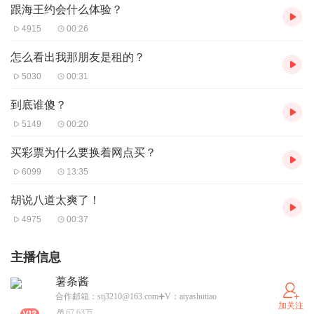
跟海王约会什么体验？
4915
00:26
怎么看出我那朋友是租的？
5030
00:31
到底谁傻？
5149
00:20
买彩票为什么要换着网点买？
6099
13:35
胡说八道太爽了！
4975
00:37
主播信息
薯条酱
合作邮箱：stj3210@163.com➕V：aiyashutiao
加关注
67.63万