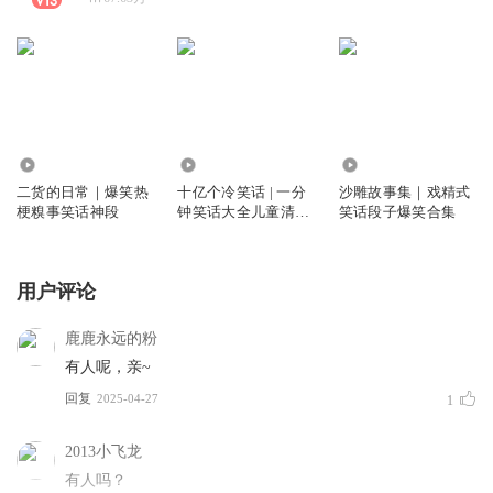
132.02万
2462.35万
152.44万
二货的日常｜爆笑热
十亿个冷笑话 | 一分
沙雕故事集｜戏精式
梗糗事笑话神段
钟笑话大全儿童清新
笑话段子爆笑合集
版
用户评论
鹿鹿永远的粉
有人呢，亲~
回复
2025-04-27
1
2013小飞龙
有人吗？