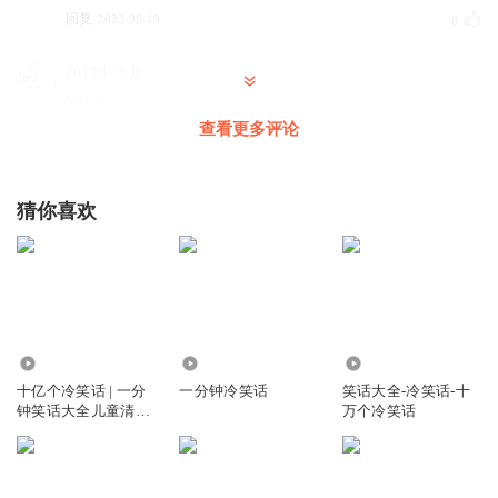
回复
2023-08-19
0
2013小飞龙
Wat？
查看更多评论
回复
2023-08-19
0
2013小飞龙
猜你喜欢
九
回复
2023-08-19
0
2462.35万
4450
10.24万
十亿个冷笑话 | 一分
一分钟冷笑话
笑话大全-冷笑话-十
钟笑话大全儿童清新
万个冷笑话
版