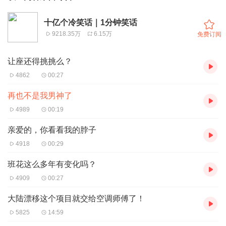
十亿个冷笑话｜1分钟笑话
9218.35万
6.15万
免费订阅
让座还得挑挑么？
4862
00:27
再也不是我男神了
4989
00:19
亲爱的，你看看我的脖子
4918
00:29
班花这么多年有变化吗？
4909
00:27
大陆漂移这个项目就交给空调师傅了！
5825
14:59