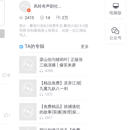
风铃有声剧社张三疯
电脑版
2415
14
2万
简介：
攀登计划9.0优秀学员 攀登计划13.0督
导师 你别看我身上有风尘，却是一位江湖说
论
书人。
公众号
TA的专辑
更多
梁山伯与猪莉叶| 正版张
三疯演播 | 爆笑来袭
4260
赞
【精品免费】灵异江湖|
九魔九妖八一剑
1.6万
【免费精品】抓捕逃犯
的故事|双播|推理|探案
1
故事
2917
我以剑道证超凡【免费