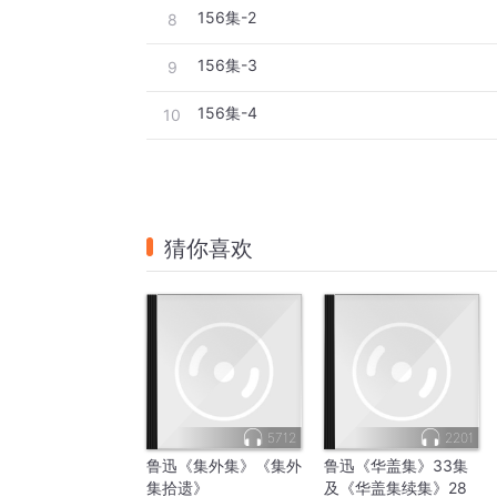
156集-2
8
156集-3
9
156集-4
10
猜你喜欢
5712
2201
鲁迅《集外集》《集外
鲁迅《华盖集》33集
集拾遗》
及《华盖集续集》28