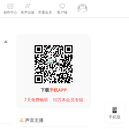
创作中心
有声出版
开通会员
客户端
下载
手机APP
7天免费畅听
10万本会员专辑
手机版
声音主播