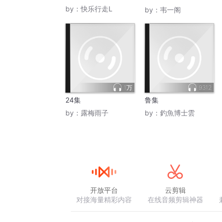
集
by：
快乐行走L
by：
韦一阁
1万
9312
24集
鲁集
by：
露梅雨子
by：
釣魚博士雲
开放平台
云剪辑
对接海量精彩内容
在线音频剪辑神器