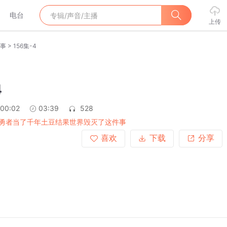
电台
上传
>
事
156集-4
4
:00:02
03:39
528
勇者当了千年土豆结果世界毁灭了这件事
喜欢
下载
分享