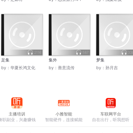
2116
587
33
足集
集外
梦集
by：
华夏长鸿文化
by：
善意流传
by：
孙月吉
主播培训
小雅智能
车联网平台
兼职副业，兴趣赚钱
智能硬件，连接赋能
自在出行，听我想听