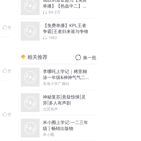
单播】【热血中二】
【搞笑】
94.3万
【免费单播】KPL王者
赞
争霸|王者归来谁与争锋
1962
相关推荐
换一批
李哪吒上学记｜稀里糊
赞
涂一年级&神神气气二年
级
东海小学广播站
神秘复苏|悬疑惊悚|灵
异|多人有声剧
北冥有声
赞
米小圈上学记:一二三年
级 | 畅销出版物
米小圈