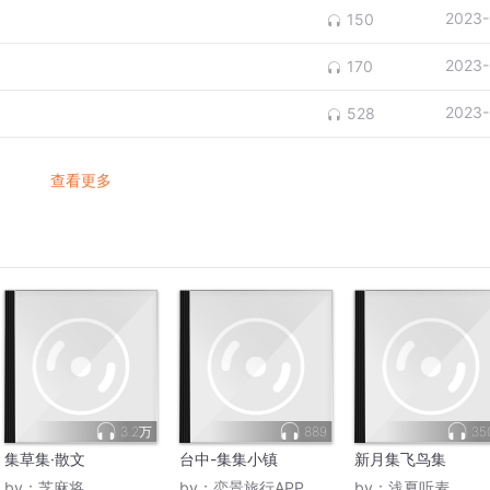
2023-
150
2023-
170
2023-
528
查看更多
3.2万
889
35
集草集·散文
台中-集集小镇
新月集飞鸟集
by：
芝麻将
by：
恋景旅行APP
by：
浅夏听麦