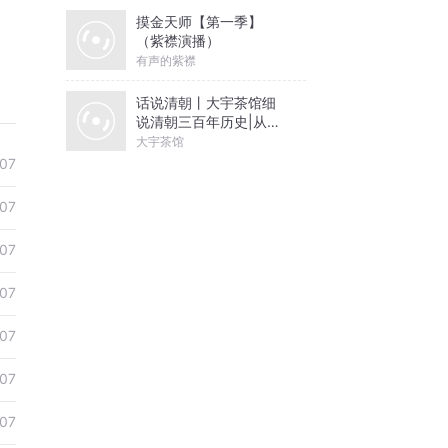
摸金天师【第一季】
（紫襟演播）
有声的紫襟
话说清朝丨大宇茶馆细
说清朝三百年历史|从努
尔哈赤到末代皇帝溥仪|
大宇茶馆
康熙雍正乾隆
07
07
07
07
07
07
07