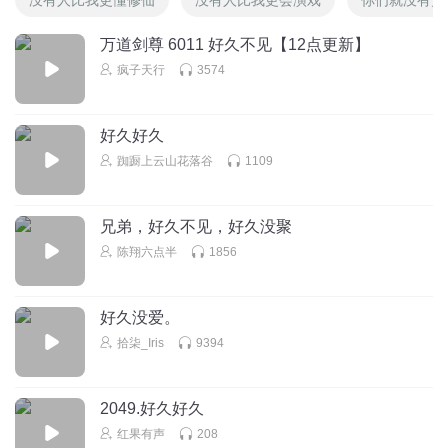
万道剑尊 6011 好久不见【12点更新】
疯子天行
3574
好久好久
踟蹰上云山花落谷
1109
兄弟，好久不见，好久没聚
陈翔六点半
1856
好久没爱。
拾柒_Iris
9394
2049.好久好久
红果有声
208