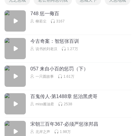
748 惩一儆百
柳若尘
3167
今古奇案：智惩张百训
说书的刘老汉
1.27万
057 来自小百的惩罚（下）
一只圆故事
1.61万
百鬼传人-第1488章 惩治黑虎哥
miss酱油君
2538
宋朝三百年367-必须严惩张邦昌
北岸之声
1.98万