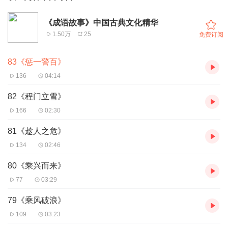
《成语故事》中国古典文化精华
1.50万
25
免费订阅
83《惩一警百》
136
04:14
82《程门立雪》
166
02:30
81《趁人之危》
134
02:46
80《乘兴而来》
77
03:29
79《乘风破浪》
109
03:23