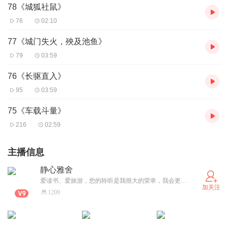
78《城狐社鼠》
76
02:10
77《城门失火，殃及池鱼》
79
03:59
76《长驱直入》
95
03:59
75《车载斗量》
216
02:59
主播信息
静心雅舍
爱读书、爱旅游，您的聆听是我很大的荣幸，我会更加努力哦！
加关注
1209