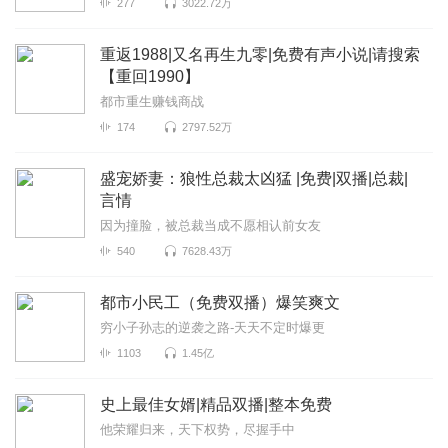
277
3022.72万
重返1988|又名再生九零|免费有声小说|请搜索
【重回1990】
都市重生赚钱商战
174
2797.52万
盛宠娇妻：狼性总裁太凶猛 |免费|双播|总裁|
言情
因为撞脸，被总裁当成不愿相认前女友
540
7628.43万
都市小民工（免费双播）爆笑爽文
穷小子孙志的逆袭之路-天天不定时爆更
1103
1.45亿
史上最佳女婿|精品双播|整本免费
他荣耀归来，天下权势，尽握手中