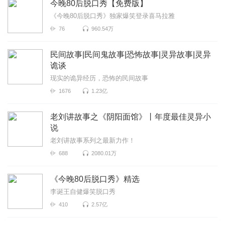
今晚80后脱口秀【免费版】
《今晚80后脱口秀》独家爆笑登录喜马拉雅
76
960.54万
民间故事|民间鬼故事|恐怖故事|灵异故事|灵异
诡谈
现实的诡异经历，恐怖的民间故事
1676
1.23亿
老刘讲故事之《阴阳面馆》丨年度最佳灵异小
说
老刘讲故事系列之最新力作！
688
2080.01万
《今晚80后脱口秀》精选
李诞王自健爆笑脱口秀
410
2.57亿