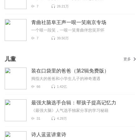
7
26.21万
青曲社苗阜王声一哏一笑南京专场
一个哏一段笑，一哏一笑青曲伴您笑开怀
7
39.50万
儿童
更多
装在口袋里的爸爸（第2辑免费版）
拇指大的爸爸和小学生儿子的神奇遭遇
66
1.42亿
最强大脑选手合辑：帮孩子提高记忆力
《最强大脑》人气选手独家分享的学习秘籍
31
4.29万
诗人蓝蓝讲童诗