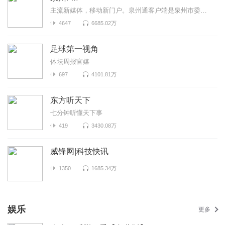
主流新媒体，移动新门户。泉州通客户端是泉州市委市政府重点扶持、泉州晚报社全力打造的泉州智慧城市移...
4647
6685.02万
足球第一视角
体坛周报官媒
697
4101.81万
东方听天下
七分钟听懂天下事
419
3430.08万
威锋网|科技快讯
1350
1685.34万
娱乐
更多