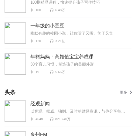
100期精品课程，快速提升孩子写作技巧
100
6.48万
一年级的小豆豆
幽默有趣的校园小说，让你听了又听、笑了又笑
120
3.21亿
年糕妈妈：高颜值宝宝养成课
30个育儿习惯，塑造孩子的美颜外形
19
5.66万
头条
更多
经观新闻
以客观、权威、独到、及时的财经资讯，与你分享每个重要时刻！A股每日复盘、大公司财报正在持续更新中！
4648
8213.40万
泉州FM