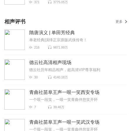
371
3775.05万
相声评书
更多
隋唐演义 | 单田芳经典
单老经典|演绎正宗原版武侠传奇！
216
9871.99万
德云社高清相声现场
德云社历年精品相声，超高清VIP尊享福利
30
4140.18万
青曲社苗阜王声一哏一笑西安专场
一个哏一段笑，一哏一笑青曲伴您笑开怀
7
39.46万
青曲社苗阜王声一哏一笑武汉专场
一个哏一段笑，一哏一笑青曲伴您笑开怀