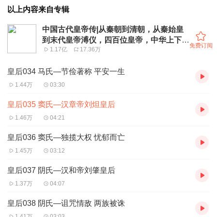
以上内容来自专辑
中国古代皇帝传|从秦朝到清朝，从秦始皇
到末代皇帝溥仪，四百位皇帝，中华上下五
免费订阅
1.17亿
17.36万
千年
皇后034 马氏—节俭著称 平安一生
1.44万
03:30
皇后035 窦氏—汉章帝刘炟皇后
1.46万
04:21
皇后036 窦氏—独揽大权 忧郁而亡
1.45万
03:12
皇后037 阴氏—汉和帝刘肇皇后
1.37万
04:07
皇后038 阴氏—诅咒情敌 两族被诛
1.41万
03:03