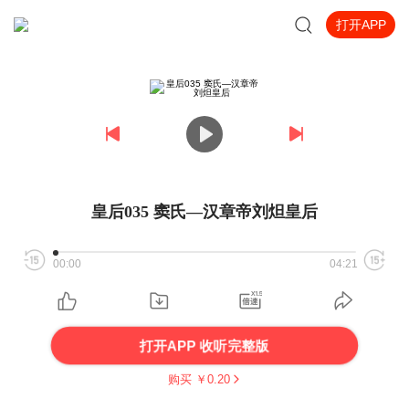
打开APP
皇后035 窦氏—汉章帝刘炟皇后
00:00
04:21
打开APP 收听完整版
购买 ￥
0.20