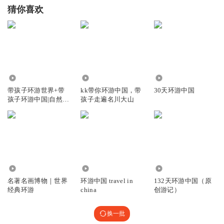
猜你喜欢
2352
370
3.89万
带孩子环游世界+带
kk带你环游中国，带
30天环游中国
孩子环游中国|自然人
孩子走遍名川大山
文
943
2474
1.07万
名著名画博物｜世界
环游中国 travel in
132天环游中国（原
经典环游
china
创游记）
换一批