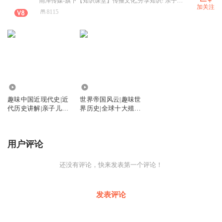
雨泽传媒-旗下【知识课堂】传播文化,分享知识! 亲子音视频课: 趣味讲解人文历史科学地理……愿每位小可爱在趣听中学习成长,让趣听伴你入睡！ ——@雨泽传媒YUZECM
加关注
8115
74.44万
7.34万
趣味中国近现代史|近
世界帝国风云|趣味世
代历史讲解|亲子儿童
界历史|全球十大殖民
睡前故事
帝国兴衰史
用户评论
还没有评论，快来发表第一个评论！
发表评论