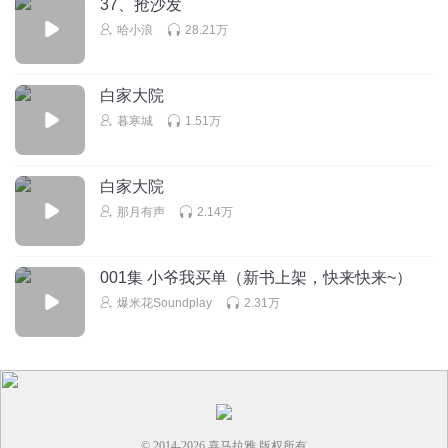
37、抢沙发
哈小浪
28.21万
白家大院
暮寒城
1.51万
白家大院
那月有声
2.14万
001集 小爷我买单（新书上架，快来快来~）
爆米花Soundplay
2.31万
© 2014-
2026
喜马拉雅 版权所有