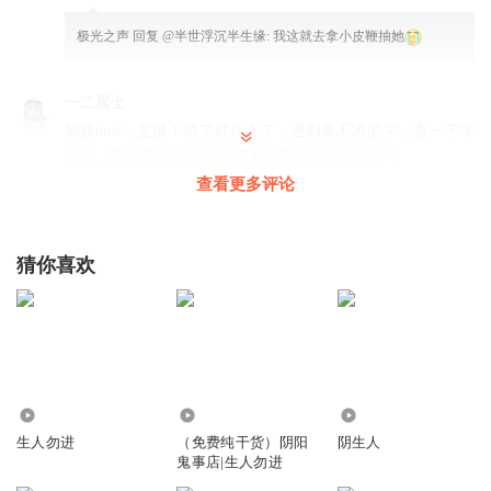
极光之声
回复 @
半世浮沉半生缘
:
我这就去拿小皮鞭抽她
一二居士
脚踝huaí，主播！错了好几次了，遇到拿不准的字，查一下字
典呀…既然要吃这碗饭就要有点敬业精神好不好！
查看更多评论
回复
2024-05-26
1
于潼_KKB
猜你喜欢
故事画面感很强👍
回复
2023-12-19
0
杜琥君
占楼......
回复
2023-08-19
40.87万
6922
6492
0
生人勿进
（免费纯干货）阴阳
阴生人
鬼事店|生人勿进
身168姿撩人