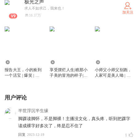
极光之声
求人不如求己，我来也！
加关注
16.37万
372
328
730
报告大王，小的捡到
享受摆烂人生|瞧那小
小师父小师父别跑，
一个活宝 | 爆笑 | 逆
子美的冒泡的样子|男
人家可是美人呦 | 爆
袭流 | 轻松逗趣 | 师
二上位|爆笑|轻松日
笑 |修仙
徒
常
用户评论
半世浮沉半生缘
脚踝读脚怀，不是脚裸！主播没文化，真头疼，听到把踝字
读成裸字好多次了，终是忍不住了
回复
2023-12-19
1