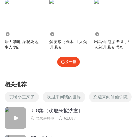
好有画面感
回复
2023-08-11
0
张家恶少
你品你细品。
5.88万
90.77万
8191
回复
活人禁地-探秘死地-
解密东北档案-生人勿
出马仙|鬼胎降世，生
2023-08-03
0
生人勿进
进 悬疑
人勿进|悬疑恐怖
我是悠忧
换一批
Coll！
回复
2023-08-04
0
相关推荐
尔尔额外
不错哟！
哎呦小三来了
欢迎来到我的世界
欢迎来到修仙学院
回复
2023-08-01
0
018集（欢迎来抢沙发）
君颜讲故事
62.68万
身168姿撩人
继续这种风格
回复
2023-07-28
0