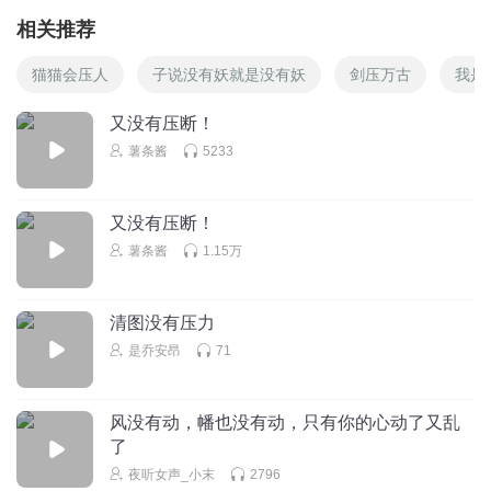
相关推荐
猫猫会压人
子说没有妖就是没有妖
剑压万古
我是
又没有压断！
薯条酱
5233
又没有压断！
薯条酱
1.15万
清图没有压力
是乔安昂
71
风没有动，幡也没有动，只有你的心动了又乱
了
夜听女声_小末
2796