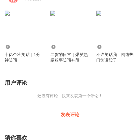
9206.19万
131.35万
146.18万
十亿个冷笑话｜1分
二货的日常｜爆笑热
不许笑话我｜网络热
钟笑话
梗糗事笑话神段
门笑话段子
用户评论
还没有评论，快来发表第一个评论！
发表评论
猜你喜欢