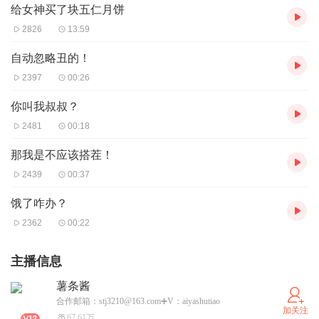
给女神买了块五仁月饼
2826
13:59
自动忽略丑的！
2397
00:26
你叫我叔叔？
2481
00:18
那我是不应该搭茬！
2439
00:37
饿了咋办？
2362
00:22
主播信息
薯条酱
合作邮箱：stj3210@163.com➕V：aiyashutiao
加关注
67.61万