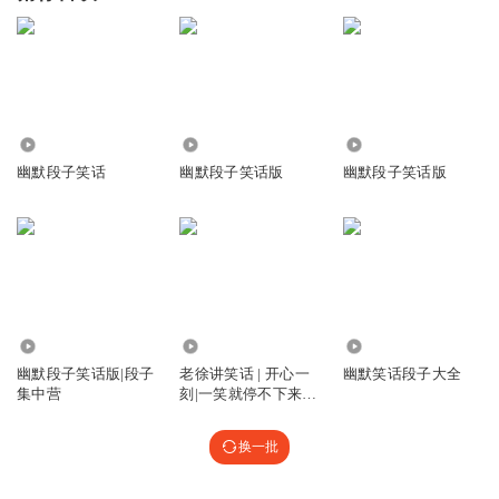
230.39万
2.05亿
1.51万
幽默段子笑话
幽默段子笑话版
幽默段子笑话版
1.59万
3.45万
980.01万
幽默段子笑话版|段子
老徐讲笑话 | 开心一
幽默笑话段子大全
集中营
刻|一笑就停不下来的
幽默段子
换一批